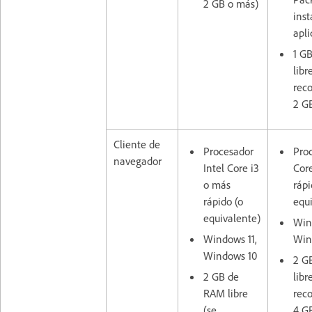
2 GB o más)
inst
apli
1 G
libr
rec
2 G
Cliente de
Procesador
Proc
navegador
Intel Core i3
Cor
o más
rápi
rápido (o
equ
equivalente)
Win
Windows 11,
Win
Windows 10
2 G
2 GB de
libr
RAM libre
rec
(se
4 G