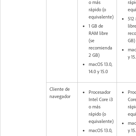
o más
rápi
rápido (o
equ
equivalente)
512
1 GB de
libr
RAM libre
rec
(se
GB
recomienda
macO
2 GB)
y 15
macOS 13.0,
14.0 y 15.0
Cliente de
Procesador
Proc
navegador
Intel Core i3
Cor
o más
rápi
rápido (o
equ
equivalente)
macO
macOS 13.0,
y 15