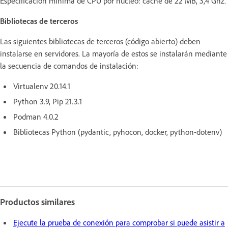
Especificación mínima de CPU por núcleo: caché de 22 MB, 3,4 Ghz.
Bibliotecas de terceros
Las siguientes bibliotecas de terceros (código abierto) deben
instalarse en servidores. La mayoría de estos se instalarán mediante
la secuencia de comandos de instalación:
Virtualenv 20.14.1
Python 3.9, Pip 21.3.1
Podman 4.0.2
Bibliotecas Python (pydantic, pyhocon, docker, python-dotenv)
Productos similares
Ejecute la prueba de conexión para comprobar si puede asistir a