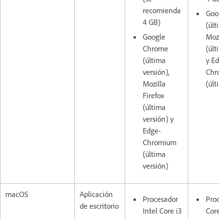
recomienda
Goo
4 GB)
(últ
Google
Mozi
Chrome
(últ
(última
y E
versión),
Chr
Mozilla
(últ
Firefox
(última
versión) y
Edge-
Chromium
(última
versión)
macOS
Aplicación
Procesador
Proc
de escritorio
Intel Core i3
Cor