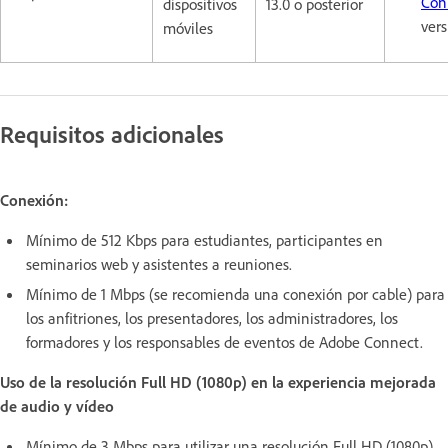
Con
dispositivos
13.0 o posterior
vers
móviles
Requisitos adicionales
Conexión:
Mínimo de 512 Kbps para estudiantes, participantes en
seminarios web y asistentes a reuniones.
Mínimo de 1 Mbps (se recomienda una conexión por cable) para
los anfitriones, los presentadores, los administradores, los
formadores y los responsables de eventos de Adobe Connect.
Uso de la resolución Full HD (1080p) en la experiencia mejorada
de audio y vídeo
Mínimo de 3 Mbps para utilizar una resolución Full HD (1080p)