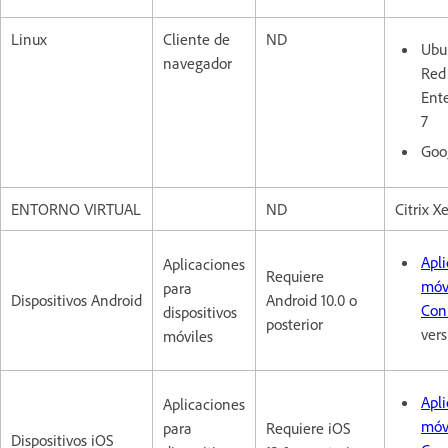
Linux
Cliente de
ND
Ubu
navegador
Red
Ente
7
Goo
ENTORNO VIRTUAL
ND
Citrix X
Apl
Aplicaciones
Requiere
móv
para
Dispositivos Android
Android 10.0 o
Con
dispositivos
posterior
vers
móviles
Apl
Aplicaciones
móv
para
Requiere iOS
Dispositivos iOS