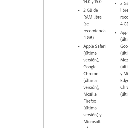
14.0 y 15.0
2 G
2 GB de
libr
RAM libre
rec
(se
4 G
recomienda
Appl
4 GB)
(últ
Apple Safari
Goo
(última
(últ
versión),
Mozi
Google
(últ
Chrome
y Mi
(última
Edg
versión),
Chr
Mozilla
(últ
Firefox
(última
versión) y
Microsoft