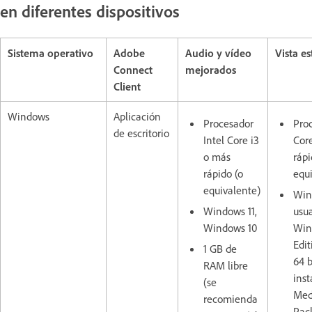
en diferentes dispositivos
Sistema operativo
Adobe
Audio y vídeo
Vista e
Connect
mejorados
Client
Windows
Aplicación
Procesador
Proc
de escritorio
Intel Core i3
Cor
o más
rápi
rápido (o
equ
equivalente)
Wind
Windows 11,
usua
Windows 10
Win
Edit
1 GB de
64 
RAM libre
inst
(se
Med
recomienda
Pac