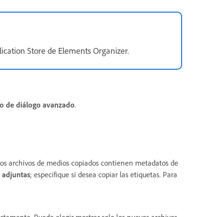
lication Store de Elements Organizer.
o de diálogo avanzado
.
i los archivos de medios copiados contienen metadatos de
 adjuntas
; especifique si desea copiar las etiquetas. Para
rectamente.
Puede elegir mostrar solo los nuevos archivos