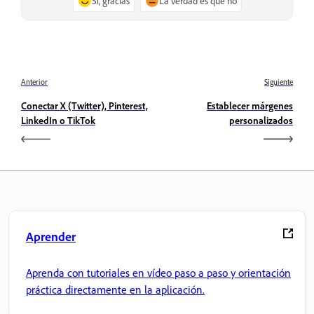
Sí, gracias
La verdad es que no
Anterior
Siguiente
Conectar X (Twitter), Pinterest,
Establecer márgenes
LinkedIn o TikTok
personalizados
Aprender
Aprenda con tutoriales en vídeo paso a paso y orientación
práctica directamente en la aplicación.