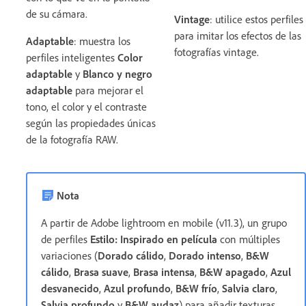
de su cámara.
Vintage
: utilice estos perfiles
para imitar los efectos de las
Adaptable
: muestra los
fotografías vintage.
perfiles inteligentes
Color
adaptable
y
Blanco y negro
adaptable
para mejorar el
tono, el color y el contraste
según las propiedades únicas
de la fotografía RAW.
Nota
A partir de Adobe lightroom en mobile (v11.3), un grupo
de perfiles
Estilo: Inspirado en película
con múltiples
variaciones (
Dorado cálido
,
Dorado intenso
,
B&W
cálido
,
Brasa suave
,
Brasa intensa
,
B&W apagado
,
Azul
desvanecido
,
Azul profundo
,
B&W frío
,
Salvia claro
,
Salvia profundo
y
B&W audaz
) para añadir texturas