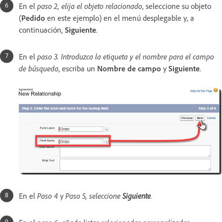
En el
paso 2, elija el objeto relacionado
, seleccione su objeto
(
Pedido
en este ejemplo) en el menú desplegable y, a
continuación,
Siguiente
.
En el
paso 3. Introduzca la etiqueta y el nombre para el campo
de búsqueda
, escriba un
Nombre de campo
y
Siguiente
.
En el
Paso 4
y
Paso 5, seleccione
Siguiente
.