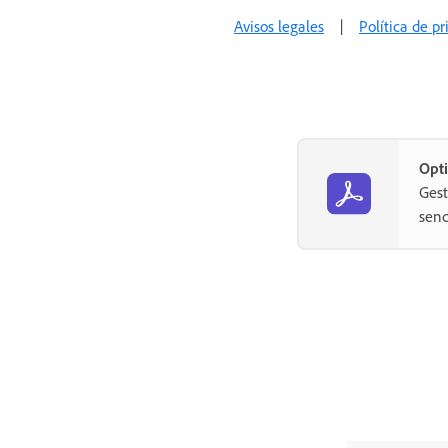
Documentación para
Avisos legales
|
Política de p
desarrolladores de Acrobat Sign
Opti
Gest
senc