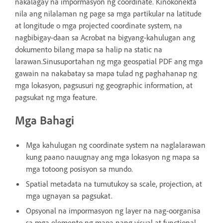
nakalagay na impormasyon ng coordinate. Kinokonekta
nila ang nilalaman ng page sa mga partikular na latitude
at longitude o mga projected coordinate system, na
nagbibigay-daan sa Acrobat na bigyang-kahulugan ang
dokumento bilang mapa sa halip na static na
larawan.Sinusuportahan ng mga geospatial PDF ang mga
gawain na nakabatay sa mapa tulad ng paghahanap ng
mga lokasyon, pagsusuri ng geographic information, at
pagsukat ng mga feature.
Mga Bahagi
Mga kahulugan ng coordinate system na naglalarawan
kung paano nauugnay ang mga lokasyon ng mapa sa
mga totoong posisyon sa mundo.
Spatial metadata na tumutukoy sa scale, projection, at
mga ugnayan sa pagsukat.
Opsyonal na impormasyon ng layer na nag-oorganisa
sa mga elemento ng mapa nang visual at functional.