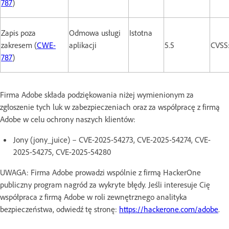
787
)
Zapis poza
Odmowa usługi
Istotna
zakresem (
CWE-
aplikacji
5.5
CVSS:
787
)
Firma Adobe składa podziękowania niżej wymienionym za
zgłoszenie tych luk w zabezpieczeniach oraz za współpracę z firmą
Adobe w celu ochrony naszych klientów:
Jony (jony_juice) – CVE-2025-54273, CVE-2025-54274, CVE-
2025-54275, CVE-2025-54280
UWAGA: Firma Adobe prowadzi wspólnie z firmą HackerOne
publiczny program nagród za wykryte błędy. Jeśli interesuje Cię
współpraca z firmą Adobe w roli zewnętrznego analityka
bezpieczeństwa, odwiedź tę stronę:
https://hackerone.com/adobe
.