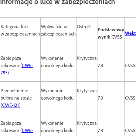
Informacje o luce w zabezpieczeniach
Kategoria luki
Wpływ luki w
Ostrość
Podstawowy
Wekt
w zabezpieczeniach
zabezpieczeniach
wynik CVSS
Zapis poza
Wykonanie
Krytyczna
zakresem (
CWE-
dowolnego kodu
7.8
CVSS:
787
)
Przepełnienie
Wykonanie
Krytyczna
bufora na stosie
dowolnego kodu
7.8
CVSS:
(
CWE-121
)
Zapis poza
Wykonanie
Krytyczna
zakresem (
CWE-
dowolnego kodu
7.8
CVSS: