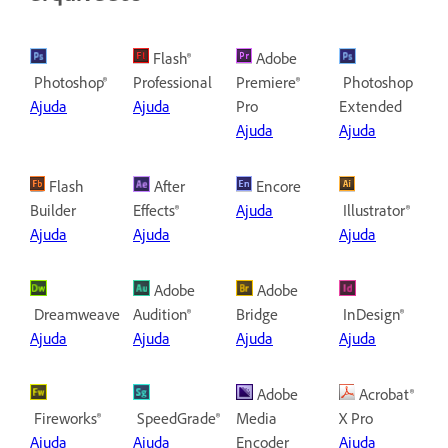
Flash®
Adobe
Photoshop®
Professional
Premiere®
Photoshop
Ajuda
Ajuda
Pro
Extended
Ajuda
Ajuda
Flash
After
Encore
Builder
Effects®
Ajuda
Illustrator®
Ajuda
Ajuda
Ajuda
Adobe
Adobe
Dreamweaver®
Audition®
Bridge
InDesign®
Ajuda
Ajuda
Ajuda
Ajuda
Adobe
Acrobat®
Fireworks®
SpeedGrade®
Media
X Pro
Ajuda
Ajuda
Encoder
Ajuda