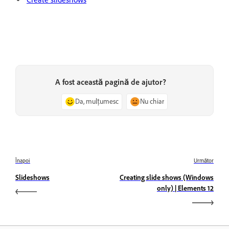
A fost această pagină de ajutor?
Da, mulțumesc
Nu chiar
Înapoi
Următor
Slideshows
Creating slide shows (Windows
only) | Elements 12