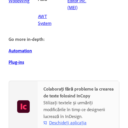
WoodWing
Editor Inc.
(MEI)
AWT
System
Go more in-depth:
Automation
Plug-ins
Colaborați fără probleme la crearea
de texte folosind InCopy
Stilizați textele și urmăriți
modificările în timp ce designerii
lucrează în InDesign.
Deschideți aplicația