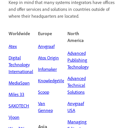
Keep in mind that many systems integrators have offices
and offer services and solutions in countries outside of
where their headquarters are located.
Worldwide
Europe
North
America
Atex
Anygraaf
Advanced
Digital
Atos Origin
Publishing
Technology
Technology
Infomaker
International
Advanced
KnowledgeView
MediaSpan
Technical
Scoop
Solutions
Miles 33
Van
Anygraaf
SAXOTECH
Gennep
USA
Vjoon
Managing
Asia