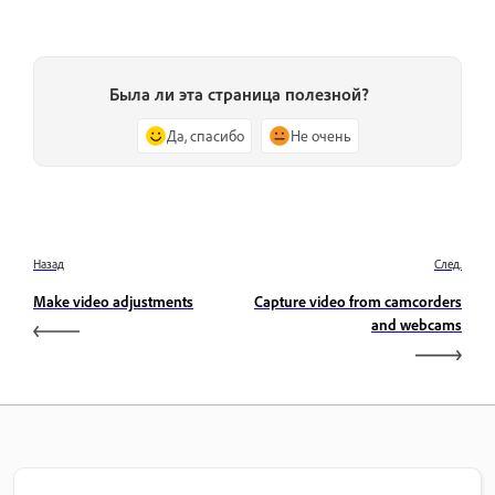
Была ли эта страница полезной?
Да, спасибо
Не очень
Назад
След.
Make video adjustments
Capture video from camcorders
and webcams