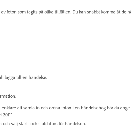
av foton som tagits på olika tillfällen. Du kan snabbt komma åt de h
ll lägga till en händelse.
ormation:
 enklare att samla in och ordna foton i en händelsehög bör du ang
i 2011".
 och välj start- och slutdatum för händelsen.