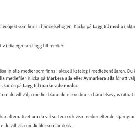
dieobjekt som finns i händelsehögen. Klicka på
Lägg till media
i akti
v i dialogrutan Lägg till medier:
tt läsa in alla medier som finns i aktuell katalog i mediebehållaren. 
lla mediefiler. Klicka på
Markera alla
eller
Avmarkera alla
för att vä
lickar du på
Lägg till markerade media
.
et om du vill välja medier bland dem som finns i händelsevyns rutnät
är alternativet om du vill sortera och visa medier efter de stjärngrader
m du vill visa mediefiler som är dolda.