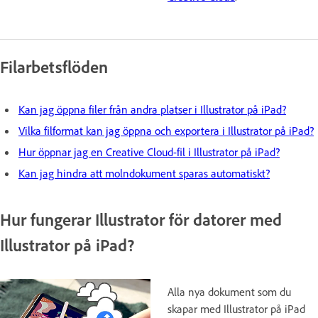
Filarbetsflöden
Kan jag öppna filer från andra platser i Illustrator på iPad?
Vilka filformat kan jag öppna och exportera i Illustrator på iPad?
Hur öppnar jag en Creative Cloud-fil i Illustrator på iPad?
Kan jag hindra att molndokument sparas automatiskt?
Hur fungerar Illustrator för datorer med
Illustrator på iPad?
Alla nya dokument som du
skapar med Illustrator på iPad