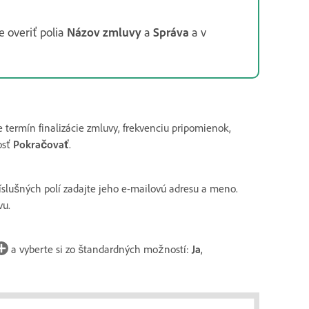
 overiť polia
Názov zmluvy
a
Správa
a v
 termín finalizácie zmluvy, frekvenciu pripomienok,
osť
Pokračovať
.
íslušných polí zadajte jeho e-mailovú adresu a meno.
vu.
a vyberte si zo štandardných možností:
Ja
,