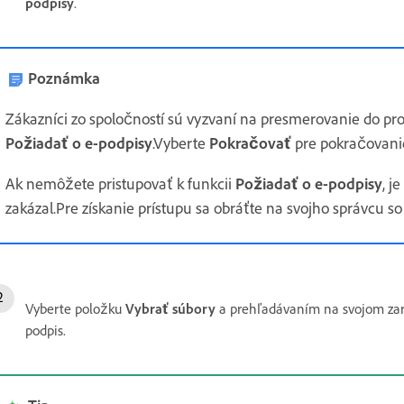
podpisy
.
Poznámka
Zákazníci zo spoločností sú vyzvaní na presmerovanie do pro
Požiadať o e-podpisy
.Vyberte
Pokračovať
pre pokračovani
Ak nemôžete pristupovať k funkcii
Požiadať o e-podpisy
, j
zakázal.Pre získanie prístupu sa obráťte na svojho správcu s
Vyberte položku
Vybrať súbory
a prehľadávaním na svojom zari
podpis.