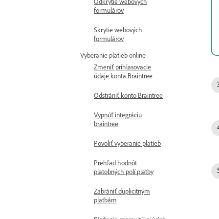
Odkrytie webových
formulárov
Skrytie webových
formulárov
Vyberanie platieb online
Zmeniť prihlasovacie
údaje konta Braintree
Odstrániť konto Braintree
Vypnúť integráciu
braintree
Povoliť vyberanie platieb
Prehľad hodnôt
platobných polí platby
Zabrániť duplicitným
platbám