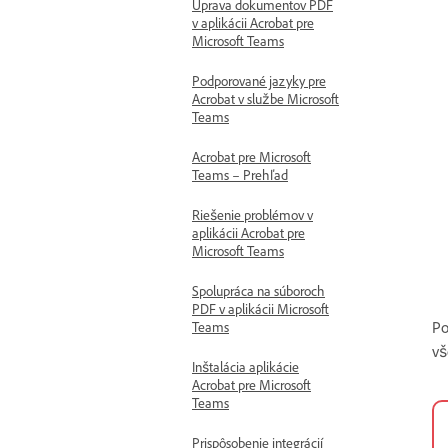
Úprava dokumentov PDF
v aplikácii Acrobat pre
Microsoft Teams
Podporované jazyky pre
Acrobat v službe Microsoft
Teams
Acrobat pre Microsoft
Teams – Prehľad
Riešenie problémov v
aplikácii Acrobat pre
Microsoft Teams
Spolupráca na súboroch
PDF v aplikácii Microsoft
Po
Teams
vš
Inštalácia aplikácie
Acrobat pre Microsoft
Teams
Prispôsobenie integrácií