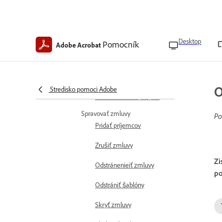
súborov pre elektronický
podpis
Odoslať dokumenty
na podpísanie
Desktop
Pomocník
Adobe Acrobat
Hromadné odosielanie na
podpis
O
Obmedzenia
Stredisko pomoci Adobe
elektronického podpisu
Spravovať zmluvy
Po
Pridať príjemcov
Zrušiť zmluvy
Zi
Odstránenieiť zmluvy
po
Odstrániť šablóny
Skryť zmluvy