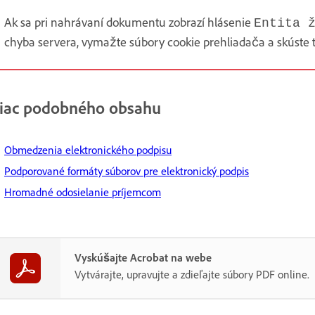
Ak sa pri nahrávaní dokumentu zobrazí hlásenie
Entita 
chyba servera, vymažte súbory cookie prehliadača a skúste 
iac podobného obsahu
Obmedzenia elektronického podpisu
Podporované formáty súborov pre elektronický podpis
Hromadné odosielanie príjemcom
Vyskúšajte Acrobat na webe
Vytvárajte, upravujte a zdieľajte súbory PDF online.