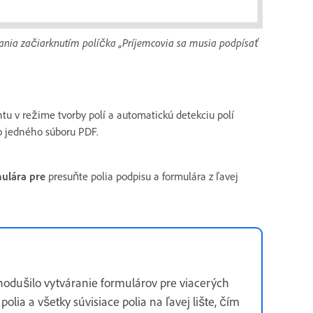
vania začiarknutím políčka „Príjemcovia sa musia podpísať
u v režime tvorby polí a automatickú detekciu polí
do jedného súboru PDF.
mulára pre
presuňte polia podpisu a formulára z ľavej
nodušilo vytváranie formulárov pre viacerých
lia a všetky súvisiace polia na ľavej lište, čím