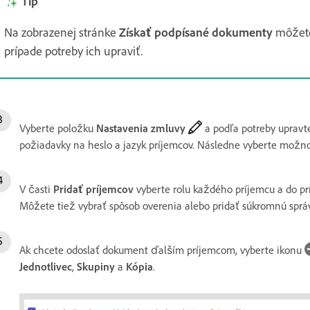
Tip
Na zobrazenej stránke
Získať podpísané dokumenty
môžete
prípade potreby ich upraviť.
Vyberte položku
Nastavenia zmluvy
a podľa potreby upravte
požiadavky na heslo a jazyk príjemcov. Následne vyberte možn
V časti
Pridať príjemcov
vyberte rolu každého príjemcu a do pr
Môžete tiež vybrať spôsob overenia alebo pridať súkromnú sprá
Ak chcete odoslať dokument ďalším príjemcom, vyberte ikonu
Jednotlivec
,
Skupiny
a
Kópia
.