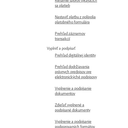
Riešenie sporov týkajúcich
sa platieb
Nastaviť platbu z polípolia
platobného formulára
Prehľad záznamov
transakcií
Vyplniť a podpísať
Prehľad digitálnej identity
Prehľad dodržiavania
právnych predpisov pre
elektronickýché podpisovy
Vyplnenie a podpísanie
dokumentov
Zdieľať vyplnené a
podpísané dokumenty
Vyplnenie a podpísanie
podporovaných formátov