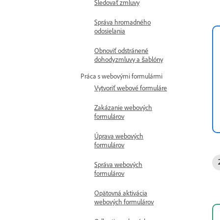
Sledovať zmluvy
Správa hromadného
odosielania
Obnoviť odstránené
dohodyzmluvy a šablóny
Práca s webovými formulármi
Vytvoriť webové formuláre
Zakázanie webových
formulárov
Úprava webových
formulárov
Správa webových
formulárov
Opätovná aktivácia
webových formulárov