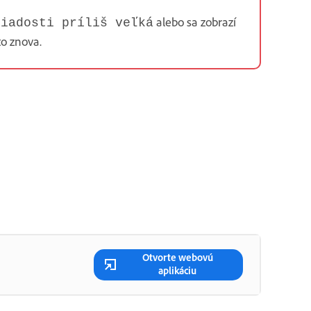
alebo sa zobrazí
žiadosti príliš veľká
to znova.
Otvorte webovú
aplikáciu