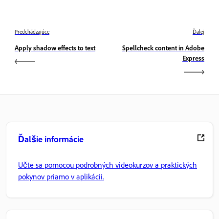
Predchádzajúce
Ďalej
Apply shadow effects to text
Spellcheck content in Adobe
Express
Ďalšie informácie
Učte sa pomocou podrobných videokurzov a praktických
pokynov priamo v aplikácii.