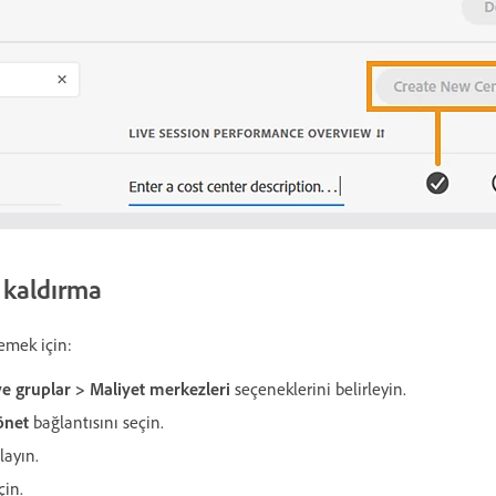
 kaldırma
emek için:
 ve gruplar > Maliyet merkezleri
seçeneklerini belirleyin.
önet
bağlantısını seçin.
layın.
çin.