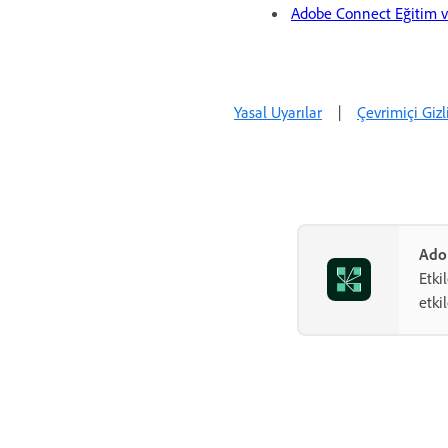
Adobe Connect Eğitim v
Yasal Uyarılar
|
Çevrimiçi Gizli
Adob
Etki
etki