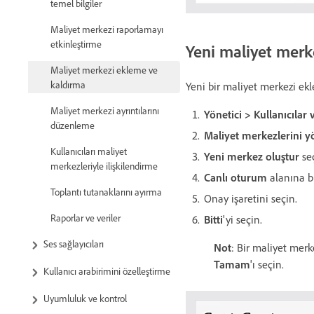
temel bilgiler
Maliyet merkezi raporlamayı
etkinleştirme
Yeni maliyet merk
Maliyet merkezi ekleme ve
kaldırma
Yeni bir maliyet merkezi ekl
Maliyet merkezi ayrıntılarını
Yönetici > Kullanıcılar
düzenleme
Maliyet merkezlerini y
Kullanıcıları maliyet
Yeni merkez oluştur
seç
merkezleriyle ilişkilendirme
Canlı oturum
alanına bi
Toplantı tutanaklarını ayırma
Onay işaretini seçin.
Raporlar ve veriler
Bitti
'yi seçin.
Ses sağlayıcıları
Not
: Bir maliyet merk
Tamam
'ı seçin.
Kullanıcı arabirimini özelleştirme
Uyumluluk ve kontrol