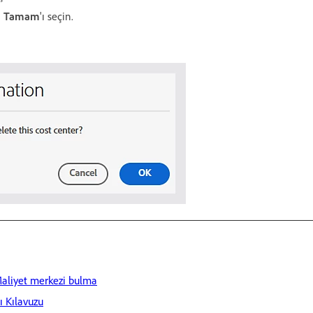
a
Tamam
'ı seçin.
Maliyet merkezi bulma
ı Kılavuzu