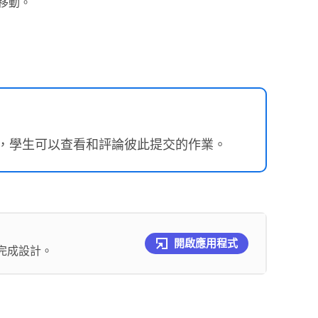
移動。
後，學生可以查看和評論彼此提交的作業。
開啟應用程式
完成設計。