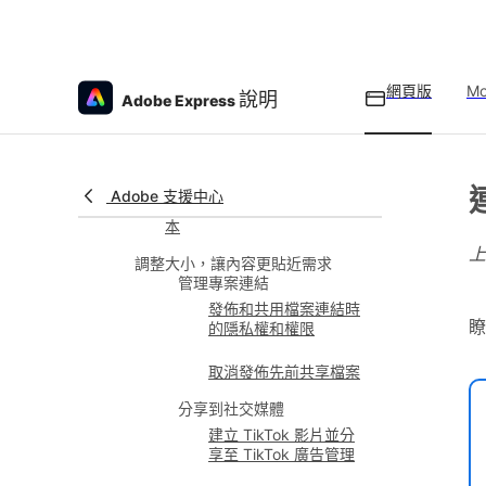
將審閱與核准工作流程新增至
範本
傳送範本至 Workfront 進行審
網頁版
Mo
說明
Adobe Express
閱和核准
在 Adobe Express 中審閱和
核准模板
連
Adobe 支援中心
在 Workfront 中審閱和核准範
本
調整大小，讓內容更貼近需求
管理專案連結
發佈和共用檔案連結時
瞭
的隱私權和權限
取消發佈先前共享檔案
分享到社交媒體
建立 TikTok 影片並分
享至 TikTok 廣告管理