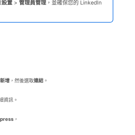
取
設置
>
管理員管理
，並確保您的 LinkedIn
新增
，然後選取
連結
。
細資訊。
press
，