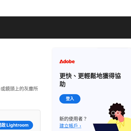
更快、更輕鬆地獲得協
助
器或鏡頭上的灰塵所
登入
新的使用者？
啟 Lightroom
建立帳戶 ›