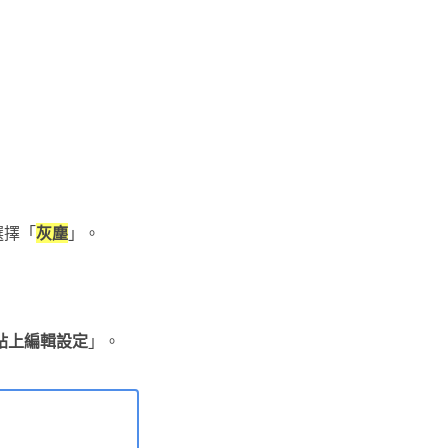
選擇「
灰塵
」。
貼上編輯設定
」。