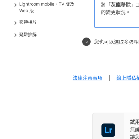
Lightroom mobile、TV 版及
將「
灰塵移除
」
Web 版
的變更狀況。
移轉相片
疑難排解
您也可以選取多張相
法律注意事項
|
線上隱私
試用
無
讓