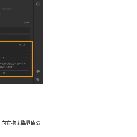
 向右拖曳
臨界值
滑