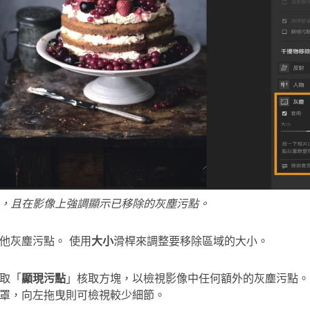
，且在影像上強調顯示已移除的灰塵污點。
他灰塵污點。 使用
大小
滑桿來調整要移除區域的大小。
取「
顯現污點
」核取方塊，以檢視影像中任何額外的灰塵污點。
遮罩，向左拖曳則可檢視較少細節。