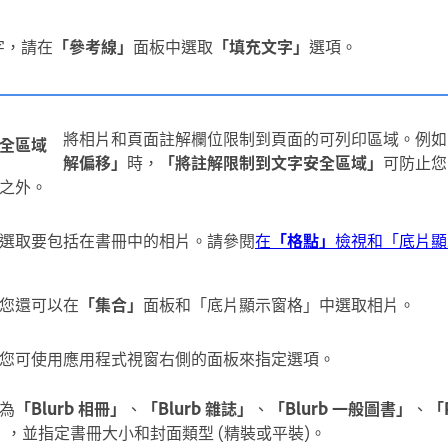
字，請在
「參考線」
面板中選取
「填充文字」
選項。
將相片和頁面註解欄位限制到頁面的可列印區域。例如
全區域
解偏移」
時，
「將註解限制到文字安全區域」
可防止您
之外。
選取要包括在書冊中的相片。請參閱
在
「格點」
檢視和「底片顯
您還可以在
「集合」
面板和「底片顯示窗格」中選取相片。
您可使用應用程式視窗右側的面板來指定選項。
為
「Blurb 相冊」
、
「Blurb 雜誌」
、
「Blurb 一般圖書」
、
「
」
，並指定書冊大小和封面類型 (精裝或平裝)。