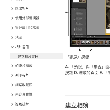
匯出相片
使用外部編輯器
管理編目和檔案
地圖
相片書冊
建立相片書冊
「書冊」模組
幻燈片播放
A.
「預視」與「集合」
按鈕
D.
選取的頁面
E.
「
列印相片
網路收藏館
內容真實性
建立相簿
疑難排解