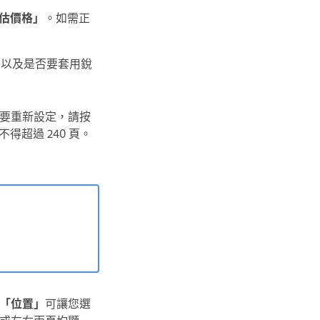
估價格」
。如需正
，以及是否要套用銳
要重新設定，請按
得超過 240 頁。
「位置」
可讓您選
或左右兩頁均顯