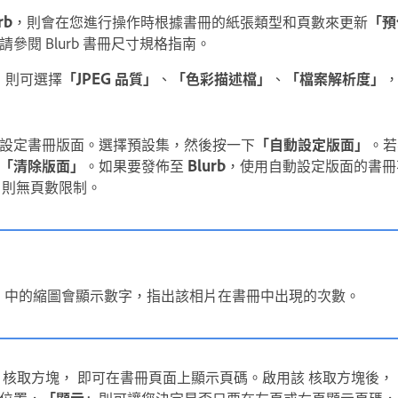
rb
，則會在您進行操作時根據書冊的紙張類型和頁數來更新
「預
參閱 Blurb 書冊尺寸規格指南。
出，則可選擇
「JPEG 品質」
、
「色彩描述檔」
、
「檔案解析度」
設定書冊版面。選擇預設集，然後按一下
「自動設定版面」
。若
「清除版面」
。如果要發佈至
Blurb
，使用自動設定版面的書冊不
，則無頁數限制。
」中的縮圖會顯示數字，指出該相片在書冊中出現的次數。
核取方塊， 即可在書冊頁面上顯示頁碼。啟用該 核取方塊後，
位置，
「顯示」
則可讓您決定是否只要在左頁或右頁顯示頁碼，