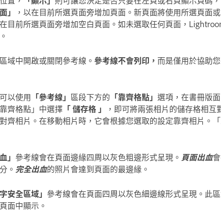
面」
，以在目前所選頁面旁增加頁面。新頁面將使用所選頁面或
在目前所選頁面旁增加空白頁面。如未選取任何頁面，Lightroom C
。
區域中開啟或關閉參考線。
參考線不會列印，
而是僅用於協助您
可以使用
「參考線」
區段下方的
「靠齊格點」
選項，在書冊版面
靠齊格點」中選擇
「 儲存格 」
，即可將兩張相片的儲存格相互
對齊相片。在移動相片時，它會根據您選取的設定靠齊相片。「
血」
參考線會在頁面邊緣四周以灰色粗邊形式呈現。
頁面出血
會
分。
完全出血
的照片會達到頁面的最邊緣。
字安全區域」
參考線會在頁面四周以灰色細邊線形式呈現。此區
頁面中顯示。