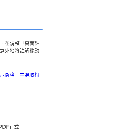
，在調整
「頁面註
意外地將註解移動
示窗格」中選取相
PDF」
或