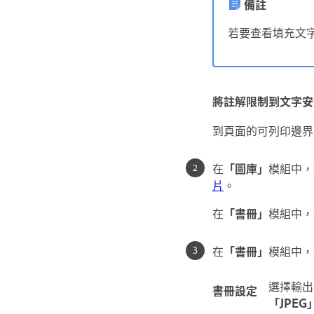
備註
若要查看填充文
將註解限制到文字安
到頁面的可列印邊界
在
「圖庫」
模組中，
片
。
在
「書冊」
模組中，
在
「書冊」
模組中，
選擇輸出
書冊設定
「JPEG