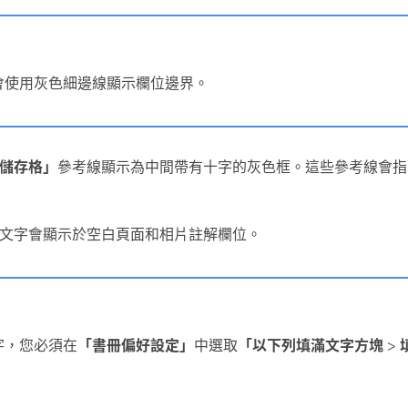
會使用灰色細邊線顯示欄位邊界。
儲存格」
參考線顯示為中間帶有十字的灰色框。這些參考線會指
文字會顯示於空白頁面和相片註解欄位。
字，您必須在
「書冊偏好設定」
中選取
「以下列填滿文字方塊
>