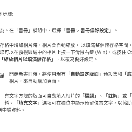
步驟:
為。在「
書冊
」模組中，選擇「
書冊
>
書冊偏好設定
」。
存格中增加相片時，相片會自動縮放， 以填滿整個儲存格空間，
您可以在預視區域中的相片上按一下滑鼠右鍵 (Win)，或按住 Ct
「縮放相片以填滿儲存格」
，以覆寫偏好設定。
開始新書冊時，將使用現有
「自動設定版面」
預設集和
「底
滿
相片，來自動增加頁面。
有文字方塊的版面可自動填入相片的
「標題」
、
「註解」
或
「
料。
「填充文字」
選項可在欄位中顯示預留位置文字，以協助
稱中繼資料。