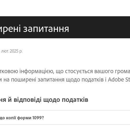
ирені запитання
 лют. 2025 р.
тковою інформацією, що стосується вашого грома
и на поширені запитання щодо податків і Adobe S
ня й відповіді щодо податків
до копії форми 1099?