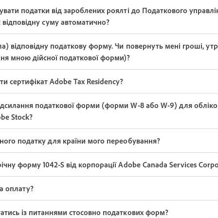
увати податки від зароблених роялті до Податкового управлі
 відповідну суму автоматично?
а) відповідну податкову форму. Чи повернуть мені гроші, утр
ня мною дійсної податкової форми)?
и сертифікат Adobe Tax Residency?
адсилання податкової форми (форми W-8 або W-9) для обліко
be Stock?
ного податку для країни мого переобування?
ічну форму 1042-S від корпорації Adobe Canada Services Corpo
на оплату?
татись із питаннями стосовно податкових форм?