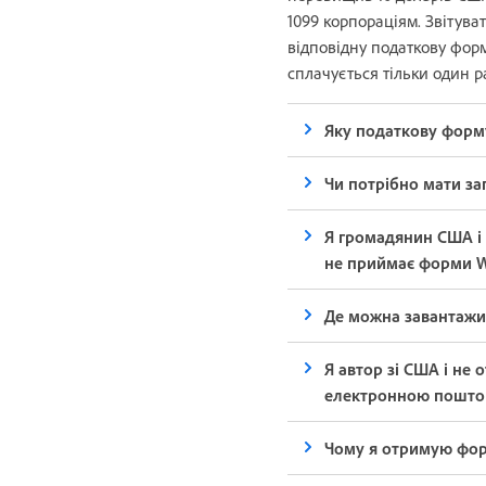
1099 корпораціям. Звітува
відповідну податкову форм
сплачується тільки один р
Яку податкову форм
Чи потрібно мати за
Я громадянин США і 
не приймає форми W
Де можна завантажи
Я автор зі США і не 
електронною пошт
Чому я отримую форм