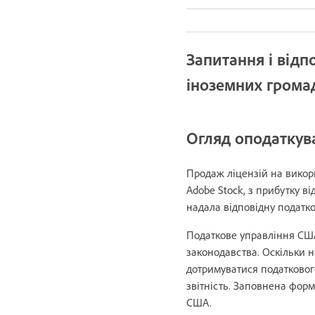
Запитання і відп
іноземних гром
Огляд оподаткув
Продаж ліцензій на викори
Adobe Stock, з прибутку в
надала відповідну податк
Податкове управління США
законодавства. Оскільки н
дотримуватися податковог
звітність. Заповнена форм
США.