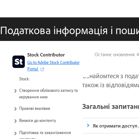
Податкова інформація і пош
Посібник користувача для
Stock Contributor
Останнє оновлення:
4
авторів Stock
Go to Adobe Stock Contributor
Portal
Чому варто стати автором Adobe
Ознайомтеся з пода
Stock:
також із відповідям
Створення облікового запису та
керування ним
Загальні запитан
Правові вказівки
Вимоги до контенту
Як отримати доступ 
Підготовка та завантаження
контенту