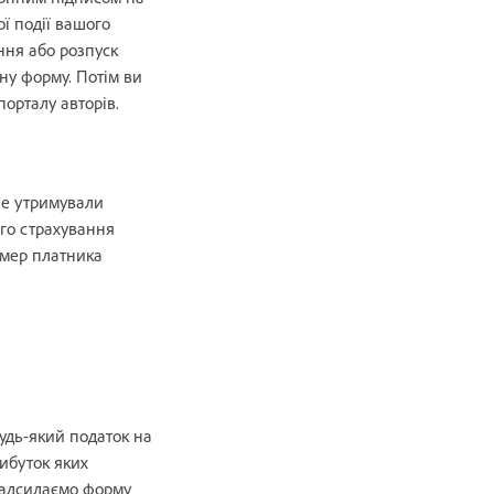
ої події вашого
ння або розпуск
ну форму. Потім ви
порталу авторів.
не утримували
ого страхування
омер платника
удь-який податок на
рибуток яких
 надсилаємо форму