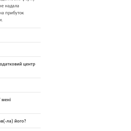
 не надала
 на прибуток
и.
податковий центр
ї мені
в(-ла) його?