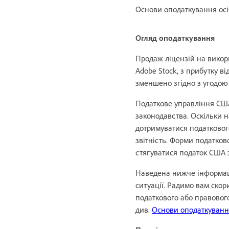
Основи оподаткування осі
Огляд оподаткування
Продаж ліцензій на викори
Adobe Stock, з прибутку в
зменшено згідно з угодою
Податкове управління США
законодавства. Оскільки н
дотримуватися податковог
звітність. Форми податков
стягуватися податок США 
Наведена нижче інформаці
ситуації. Радимо вам скор
податкового або правовог
див.
Основи оподаткуванн