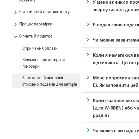
У мене виникли проб
звернутися за допо
Ефективний опис контенту
Процес перевірки
Я подав свою податк
Оплата й податки
Чи можна завантажи
Отримання оплати
Коли я намагаюся вв
Відомості про авторські
відхиляють. Що потр
гонорари
Мене попросили запо
Запитання й відповіді
стосовно податків для авторів
E). Як заповнити цей
Коли я заповнюю сво
(для W-8BEN) або ча
розділ?
Чи можете ви надат