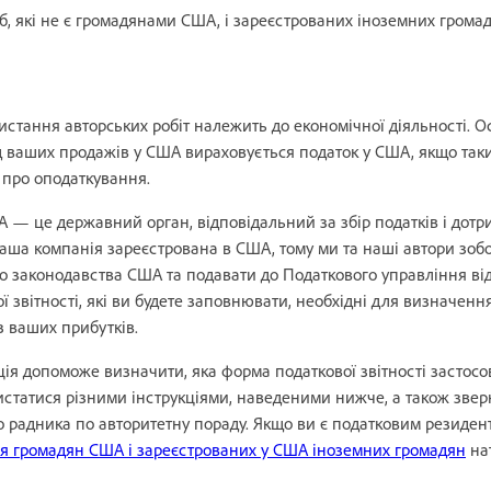
б, які не є громадянами США, і зареєстрованих іноземних громад
стання авторських робіт належить до економічної діяльності. О
ід ваших продажів у США вираховується податок у США, якщо так
 про оподаткування.
 — це державний орган, відповідальний за збір податків і дот
аша компанія зареєстрована в США, тому ми та наші автори зобо
о законодавства США та подавати до Податкового управління ві
ої звітності, які ви будете заповнювати, необхідні для визначенн
з ваших прибутків.
я допоможе визначити, яка форма податкової звітності застосо
истатися різними інструкціями, наведеними нижче, а також звер
о радника по авторитетну пораду. Якщо ви є податковим резиде
я громадян США і зареєстрованих у США іноземних громадян
нат