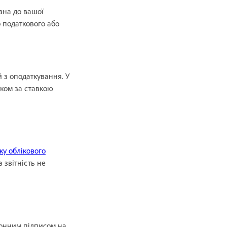
вна до вашої
 податкового або
 з оподаткування. У
тком за ставкою
ку облікового
 звітність не
ронним підписом на