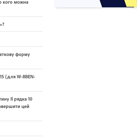
о кого можна
»?
даткову форму
 15 (для W-8BEN-
ну Il рядка 10
завершити цей