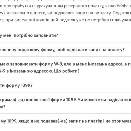
ти про прибутки (з урахуванням резервного податку, якщо Adobe
у), незалежно від того, чи подавався запит на виплату. Податок
аз, при виведенні коштів цей податок уже не потрібно сплачуват
у мені потрібно заповнити?
повнену податкову форму, щоб надіслати запит на оплату?
маю заповнювати форму W-9, але в мене іноземна адреса, а 
-9 з іноземною адресою. Що робити?
ти форму 1099?
отримав(-ла) копію своєї форми 1099. Чи можете ви надіслати ї
ою?
у 1099, якщо я не подавав(-ла) запит на платіж і не отримува