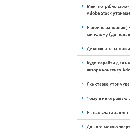
Мені потрібно сплач
Adobe Stock утримає
Я щойно заповнив(-л
минулому (до подан
Де можна завантажит
Куди перейти для н
автора контенту Ado
Яка ставка утримува
Чому я не отримую р
Як надіслати запит 
До кого можна звер