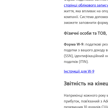
сторінці облікового запис
життя, яка впливає на опо
компанії. Система допомо
зможете заповнити форму, 
Фізичні особи та ТОВ,
Форма W-9:
податкові рез
податки з вашого доходу в
(SSN), ідентифікаційний 
податків (ITIN).
Інструкції для W-9
Звітність на кіне
Наприкінці кожного року 
прибуток, пов’язаний з Ad
перевищив 10 доларів США 