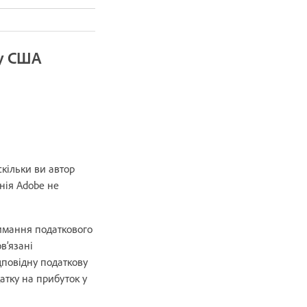
 у США
скільки ви автор
нія Adobe не
римання податкового
в’язані
дповідну податкову
атку на прибуток у