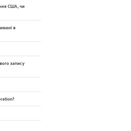
ння США, чи
имані в
вого запису
ration?