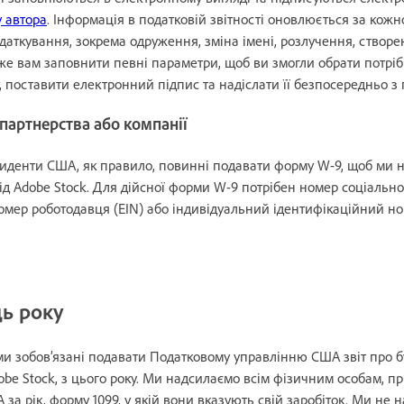
у автора
. Інформація в податковій звітності оновлюється за кожн
даткування, зокрема одруження, зміна імені, розлучення, створе
же вам заповнити певні параметри, щоб ви змогли обрати потріб
поставити електронний підпис та надіслати її безпосередньо з 
 партнерства або компанії
иденти США, як правило, повинні подавати форму W-9, щоб ми 
ід Adobe Stock. Для дійсної форми W-9 потрібен номер соціальн
номер роботодавця (EIN) або індивідуальний ідентифікаційний н
ць року
ми зобов’язані подавати Податковому управлінню США звіт про б
obe Stock, з цього року. Ми надсилаємо всім фізичним особам, п
за рік, форму 1099, у якій вони вказують свій заробіток. Ми не