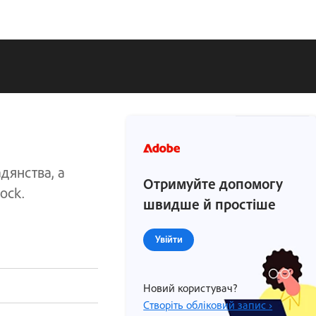
дянства, а
Отримуйте допомогу
tock.
швидше й простіше
Увійти
Новий користувач?
Створіть обліковий запис ›