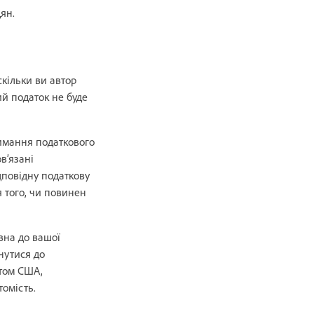
ян.
скільки ви автор
ий податок не буде
римання податкового
в’язані
дповідну податкову
я того, чи повинен
вна до вашої
нутися до
нтом США,
омість.