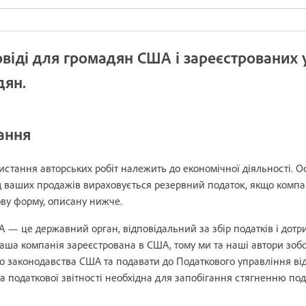
овіді для громадян США і зареєстрованих
адян.
ання
стання авторських робіт належить до економічної діяльності. О
ід ваших продажів вираховується резервний податок, якщо компа
ову форму, описану нижче.
 — це державний орган, відповідальний за збір податків і дот
аша компанія зареєстрована в США, тому ми та наші автори зобо
о законодавства США та подавати до Податкового управління ві
а податкової звітності необхідна для запобігання стягненню под