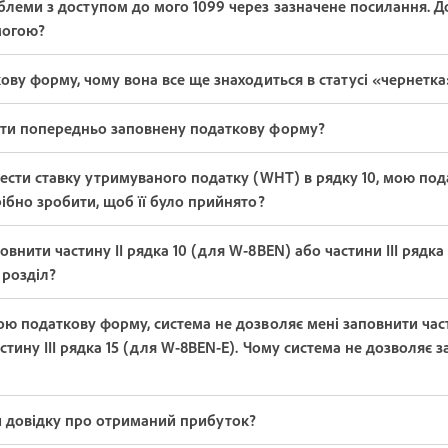
леми з доступом до мого 1099 через зазначене посилання. Д
могою?
ову форму, чому вона все ще знаходиться в статусі «чернетка
ти попередньо заповнену податкову форму?
ести ставку утримуваного податку (WHT) в рядку 10, мою по
ібно зробити, щоб її було прийнято?
внити частину II рядка 10 (для W-8BEN) або частини III рядка
 розділ?
ю податкову форму, система не дозволяє мені заповнити части
стину III рядка 15 (для W-8BEN-E). Чому система не дозволяє 
и довідку про отриманий прибуток?