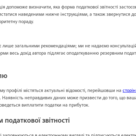
я допоможе визначити, яка форма податкової звітності застосо
ристатися наведеними нижче інструкціями, а також звернутися до
оритетну пораду.
є лише загальними рекомендаціями; ми не надаємо консультацій
форми весь дохід автора підлягає оподаткуванню резервним пода
лю
му профілі містяться актуальні відомості, перейшовши на
сторін
. Наявність неправдивих даних може призвести до того, що ваша
доведеться виплатити податки на прибуток.
 податкової звітності
ті заповнюються в електронному вигляді та підписуються елект