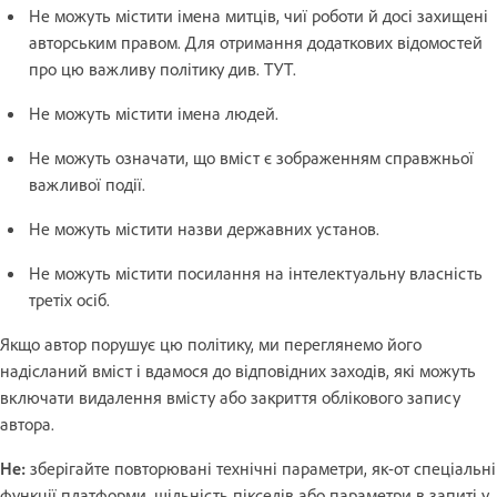
Не можуть містити імена митців, чиї роботи й досі захищені
авторським правом. Для отримання додаткових відомостей
про цю важливу політику див. ТУТ.
Не можуть містити імена людей.
Не можуть означати, що вміст є зображенням справжньої
важливої ​​події.
Не можуть містити назви державних установ.
Не можуть містити посилання на інтелектуальну власність
третіх осіб.
Якщо автор порушує цю політику, ми переглянемо його
надісланий вміст і вдамося до відповідних заходів, які можуть
включати видалення вмісту або закриття облікового запису
автора.
Не:
зберігайте повторювані технічні параметри, як-от спеціальні
функції платформи, щільність пікселів або параметри в запиті у