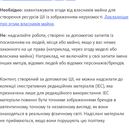
Необхідно:
завантажувати згоди від власників майна для
створення ресурсів ШІ із зображенням нерухомості.
Докладніше
про згоди власників майна
.
Не:
надсилайте роботи, створені за допомогою запитів із
посиланням на людей, місця або майно, якщо у вас немає
законного на це права (наприклад, через згоду моделі або
власника майна). Наприклад, не включайте у свої запити імена
інших митців, відомих людей або відомих персонажів/брендів.
Контент, створений за допомогою ШІ, не можна надсилати до
колекції ілюстративних редакційних матеріалів (IEC), яка
призначена лише для редакційного використання. IEC
матеріали повинні бути точними зображеннями брендів в
автентичному, точному та незмінному вигляді, як вони
знаходяться в реальному фізичному світі. Надіслані матеріали
не приймаються, якщо вони порушують цю політику.