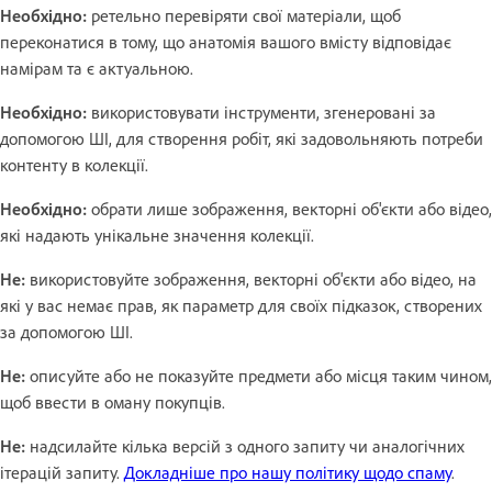
Необхідно:
ретельно перевіряти свої матеріали, щоб
переконатися в тому, що анатомія вашого вмісту відповідає
намірам та є актуальною.
Необхідно:
використовувати інструменти, згенеровані за
допомогою ШІ, для створення робіт, які задовольняють потреби
контенту в колекції.
Необхідно:
обрати лише зображення, векторні об'єкти або відео,
які надають унікальне значення колекції.
Не:
використовуйте зображення, векторні об'єкти або відео, на
які у вас немає прав, як параметр для своїх підказок, створених
за допомогою ШІ.
Не:
описуйте або не показуйте предмети або місця таким чином,
щоб ввести в оману покупців.
Не:
надсилайте кілька версій з одного запиту чи аналогічних
ітерацій запиту.
Докладніше про нашу політику щодо спаму
.