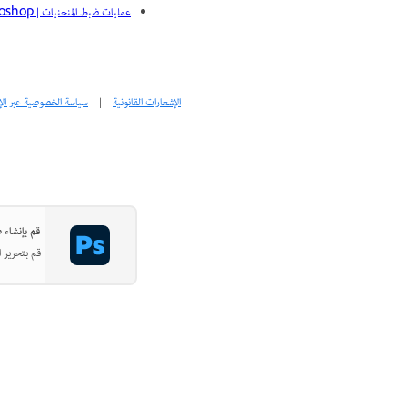
عمليات ضبط المنحنيات | Photoshop لسطح المكتب
الإشعارات القانونية
|
سياسة الخصوصية عبر الإ
قم بإنشاء صور
قم بتحرير ا