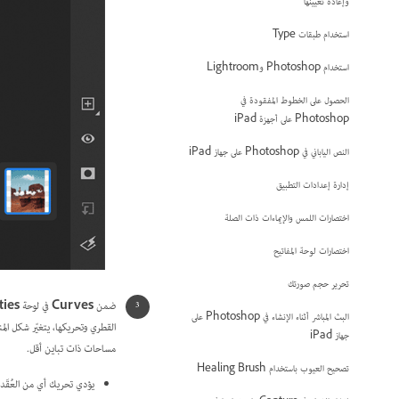
وإعادة تعيينها
استخدام طبقات Type
استخدام Photoshop وLightroom
الحصول على الخطوط المفقودة في
Photoshop على أجهزة iPad
النص الياباني في Photoshop على جهاز iPad
إدارة إعدادات التطبيق
اختصارات اللمس والإيماءات ذات الصلة
اختصارات لوحة المفاتيح
تحرير حجم صورتك
ضمن
Curves
في لوحة
ties
البث المباشر أثناء الإنشاء في Photoshop على
القطري وتحريكها، يتغيّر شكل المن
جهاز iPad
مساحات ذات تباين أقل.
تصحيح العيوب باستخدام Healing Brush
يؤدي تحريك أي من العُقَد 