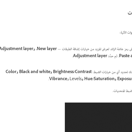
ات
ات الآتية:
ى رمز علامة الزائد لعرض المزيد من خيارات إضافة الطبقات —
Paste 
. ثم حدِّد
Adjustment layer
.
نك تحديد أي من خيارات الضبط:
Brightness/Contrast وBlack and white وColor
Levels و
Vibrance
.
ضبط المنحنيات.