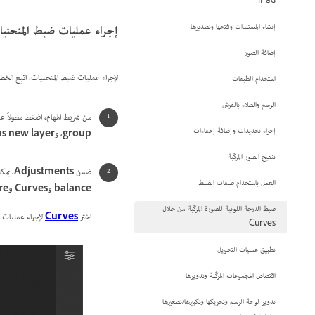
iPad
إجراء عمليات ضبط المنحني
إنشاء المستندات وفتحها وتصديرها
إضافة الصور
لإجراء عمليات ضبط المنحنيات، اتبِع الخطو
استخدام الطبقات
الرسم والطلاء بالفرش
من شريط المهام، اضغط مطولاً عل
إجراء تحديدات وإضافة إخفاءات
group،
و
as new layer
تنقيح الصور المركّبة
ضمن
Adjustments
، يمك
العمل باستخدام طبقات الضبط
balance وCurves وExposure وHue/Saturation و
ضبط الدرجة اللونية للصورة المركّبة من خلال
اختر
Curves
لإجراء عمليات 
Curves
تطبيق عمليات التحويل
اقتصاص المجموعات المركّبة وتدويرها
تدوير لوحة الرسم وتحريكها وتكبيرها/تصغيرها