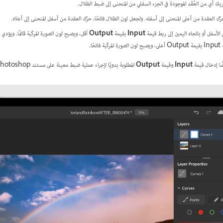
يك أي من العُقَد الموجودة في الجزء السفلي من المنحنى إلى ضبط الظلال.
حرِّك العقدة من أعلى المنحنى إلى أسفله. ولجعل لون الظلال فاتحًا، حرِّك العقدة من أسفل المنحنى إلى أعلاه.
الأسفل أو باتجاه اليمين إلى ربط قيمة
Input
بقيمة
Output
أقل، ويصبح لون الصورة المركّبة قاتمًا. ويؤدي
ًا.
ضًا إدخال قيمة
Input
وقيمة
Output
المطلوبة يدويًا لإجراء عملية ضبط معينة على مستند Photoshop الذي تستخدمه.