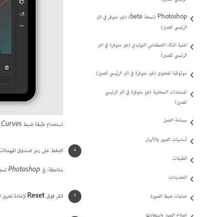
Photoshop (نسخة beta) (غير متوفر في البر
الرئيسي للصين)
تقنية الذكاء الاصطناعي التوليدي (غير متوفرة في البر
الرئيسي للصين)
موثوقية المحتوى (غير متوفرة في البر الرئيسي للصين)
المستندات السحابية (غير متوفرة في البر الرئيسي
للصين)
مساحة العمل
استخدام طبقة ضبط Curves
أساسيات الصور والألوان
اضغط على رمز صندوق المهملات
الطبقات
ملاحظة: في Photoshop لسطح المكتب، يمكنك بسهولة سحب العقدة إلى حافة المنحنى لحذفها.
التحديدات
انقر فوق
Reset
لإعادة تعيين ا
عمليات ضبط الصورة
إصلاح الصور واستعادتها