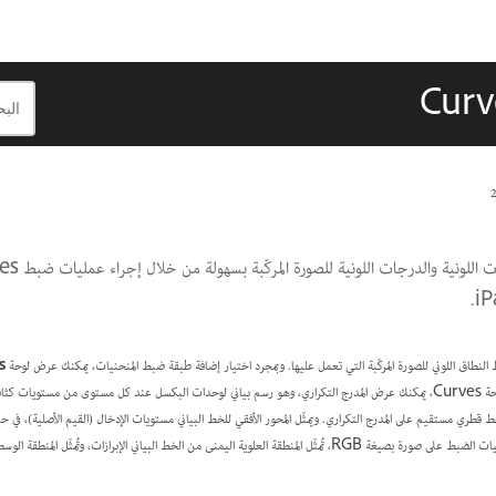
s
في شريط المهام. ومن لوحة Curves، يمكنك عرض المدرج التكراري، وهو رسم بياني لوحدات البكسل عند كل مستوى من مستويات
ط قطري مستقيم على المدرج التكراري. ويمثّل المحور الأفقي للخط البياني مستويات الإدخال (القيم الأصلية)، في ح
الإخراج (القيم المضبوطة). وعند إجراء عمليات الضبط على صورة بصيغة RGB، تُمثّل المنطقة العلوية اليمنى من الخط البياني الإبرازات،