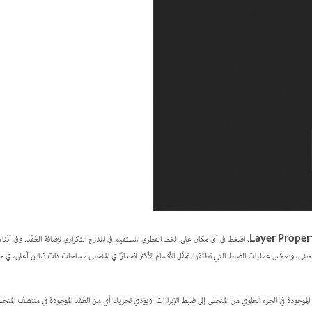
Layer Proper
، اضغط في أي مكان على الخط القطري المستقيم في المدرج التكراري لإضافة العُقَد. وفي أثناء
حنى، ويعكس عمليات الضبط التي تطبّقها. تمثّل الأقسام الأكثر انحدارًا في المنحنى مساحات ذات تباين أعلى، في حين
الموجودة في الجزء العلوي من المنحنى إلى ضبط الإبرازات. ويؤدي تحريك أي من العُقَد الموجودة في منتصف المنح