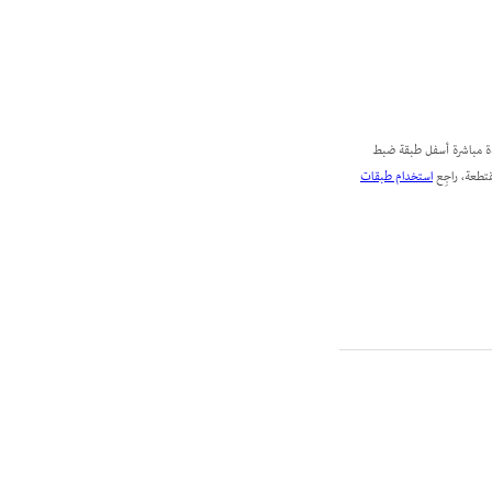
حنيات فقط على الطبقة الموجودة مباشرة أسفل طبقة ضبط
تطعة، راجِع
استخدام طبقات