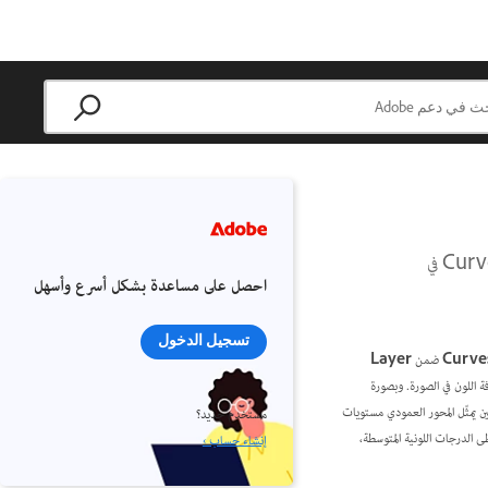
تعرَّف على كيفية ضبط التدرجات اللونية والدرجات اللونية للصورة المركّبة بسهولة من خلال إجراء عمليات ضبط Curves في
احصل على مساعدة بشكل أسرع وأسهل
تسجيل الدخول
Curve
ضمن
Layer
 كثافة اللون في الصورة. وبصورة
ين يمثّل المحور العمودي مستويات
مستخدم جديد؟
 وتُمثّل المنطقة الوسطى الدرجات اللونية المتوسطة،
إنشاء حساب ›