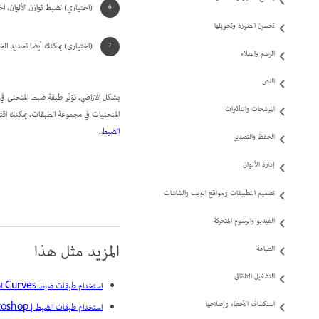
(اختياري) لضبط توازن الألوان، اخت
تحسين الصورة وتحويلها
(اختياري) يمكنك أيضا تحديد الخ
الرسم والطلاء
النص
المرشحات والتأثيرات
المنحنيات في مجموعة الطبقات، يمكنك اقت
الضبط
.
الحفظ والتصدير
إدارة الألوان
تصميم التطبيقات ومواقع الويب والشاشات
الفيديو والرسوم المتحركة
المزيد مثل هذا
الطباعة
التشغيل التلقائي
استخدام طبقات ضبط Curves لضبط الصورة
استكشاف الأخطاء وإصلاحها
استخدام طبقات الضبط | Photoshop على جهاز iPad