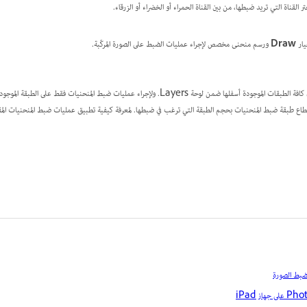
ر القناة التي تريد ضبطها، من بين القناة الحمراء أو الخضراء أو الزرقاء.
يار
Draw
ورسم منحنى مخصص لإجراء عمليات الضبط على الصورة المركّبة.
بشكل افتراضي، تؤثر طبقة ضبط المنحنى في كافة الطبقات الموجودة أسفلها ضمن لوحة Layers. ولإجراء عمليات ضبط المن
طاع طبقة ضبط المنحنيات بحجم الطبقة التي ترغب في ضبطها. لمعرفة كيفية تطبيق عمليات ضبط المنحنيات المق