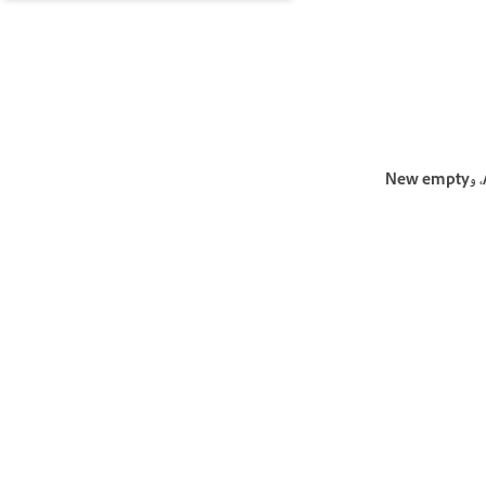
New layer، وAdjustment layer، وNew empty