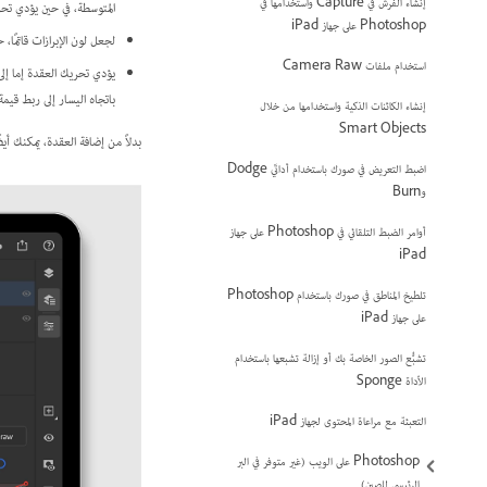
إنشاء الفرش في Capture واستخدامها في
المتوسطة، في حين يؤدي تحر
Photoshop على جهاز iPad
لجعل لون الإبرازات قاتمًا، 
استخدام ملفات Camera Raw
يؤدي تحريك العقدة إما إلى 
باتجاه اليسار إلى ربط قيمة Input بقيمة Output أعلى، ويصبح لون الصورة المركّبة فاتح
إنشاء الكائنات الذكية واستخدامها من خلال
Smart Objects
بدلاً من إضافة العقدة، يمكنك أي
اضبط التعريض في صورك باستخدام أداتَي Dodge
وBurn
أوامر الضبط التلقائي في Photoshop على جهاز
iPad
تلطيخ المناطق في صورك باستخدام Photoshop
على جهاز iPad
تشبُّع الصور الخاصة بك أو إزالة تشبعها باستخدام
الأداة Sponge
التعبئة مع مراعاة المحتوى لجهاز iPad
Photoshop على الويب (غير متوفر في البر
الرئيسي للصين)