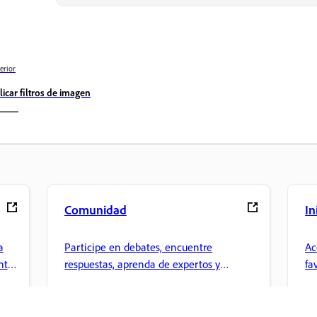
erior
licar filtros de imagen
Comunidad
In
a
Participe en debates, encuentre
Ac
nte
respuestas, aprenda de expertos y
fa
comparta sus conocimientos.
ar