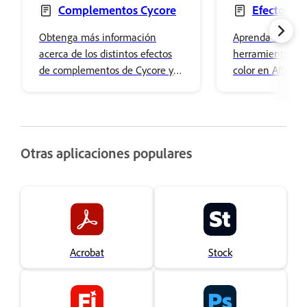
Complementos Cycore
Efectos de
de color
Obtenga más información
Aprenda a utiliza
acerca de los distintos efectos
herramientas de
de complementos de Cycore y
color en After Ef
descubra cómo esta colección
aplicar ajustes d
de efectos personalizados puede
básicos y efectos
mejorar sus proyectos de After
avanzados.
Effects.
Otras aplicaciones populares
Acrobat
Stock