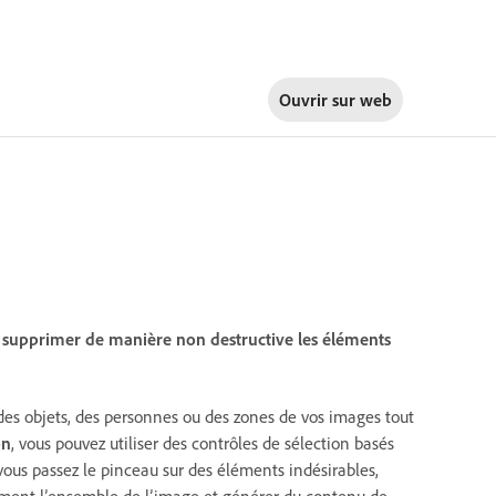
Ouvrir sur
web
 supprimer de manière non destructive les éléments
 des objets, des personnes ou des zones de vos images tout
on
, vous pouvez utiliser des contrôles de sélection basés
vous passez le pinceau sur des éléments indésirables,
uement l’ensemble de l’image et générer du contenu de