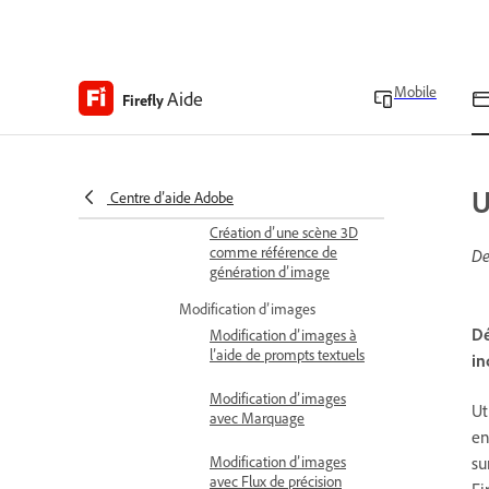
Génération d’images à
l’aide d’Imagen
Mobile
Aide
Firefly
Génération d’images à
l’aide d’Ideogram
Génération d’images à
l’aide de Runway
U
Centre d’aide Adobe
Création d’une scène 3D
comme référence de
De
génération d’image
Modification d’images
Dé
Modification d’images à
l’aide de prompts textuels
in
Modification d’images
Ut
avec Marquage
en
su
Modification d’images
avec Flux de précision
Fi