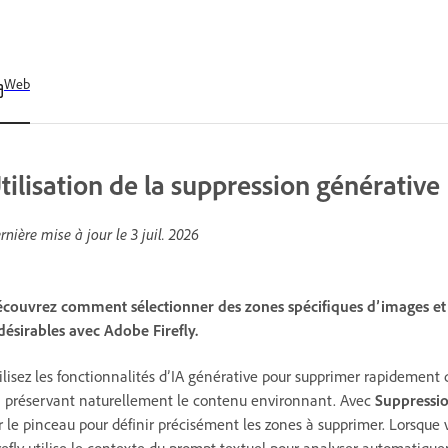
Web
tilisation de la suppression générative
rnière mise à jour le
3 juil. 2026
couvrez comment sélectionner des zones spécifiques d’images et
désirables avec Adobe Firefly.
ilisez les fonctionnalités d’IA générative pour supprimer rapidement
 préservant naturellement le contenu environnant. Avec
Suppressi
r le pinceau pour définir précisément les zones à supprimer. Lorsque 
refly utilise le contexte du prompt textuel pour analyser automatiq