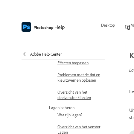
aanbrengen
Tinten wijzigen met
aanpassing van Niveaus
Desktop
M
Help
Photoshop
Toonbereik aanpassen
met de laag Curven
Belichting bewerken
K
Adobe Help Center
Effecten toepassen
La
Problemen met de tint en
kleurzwemen oplossen
Le
Overzicht van het
deelvenster Effecten
Lagen beheren
Ui
Wat zijn lagen?
st
Overzicht van het venster
Lagen