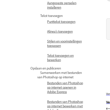
Aangepaste penselen
installeren
Tekst toevoegen
Punttekst toevoegen
Alinea's toevoegen
Stijlen en voorinstellingen
toepassen
Tekst toevoegen en
bewerken
Opslaan en publiceren
Samenwerken met bestanden
van Photoshop op internet
Bestanden van Photoshop
op internet openen in
Adobe Express
Vor
Bestanden van Photoshop
Ve
op internet bewerken met