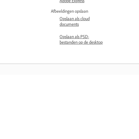
Adobe Express
Afbeeldingen opslaan
Opslaan als cloud
documents
Opslaan als PSD-
bestanden op de desktop
Leren
Leer met stapsgewijze zelfstudievideo'
en praktische begeleiding, rechtstreek
de app.