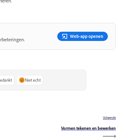
meren.
Web-app openen
rbeteringen.
bedankt
Niet echt
Volgende
Vormen tekenen en bewerken