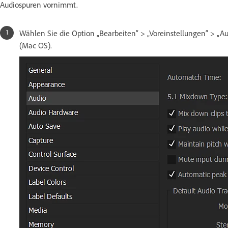
Audiospuren vornimmt.
Wählen Sie die Option „Bearbeiten“ > „Voreinstellungen“ > „Au
(Mac OS).