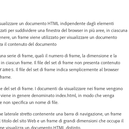
e visualizzare un documento HTML indipendente dagli elementi
izzati per suddividere una finestra del browser in più aree, in ciascuna
enere, un frame viene utilizzato per visualizzare un documento
zza il contenuto del documento
una serie di frame, quali il numero di frame, la dimensione e la
 in ciascun frame. Il file del set di frame non presenta contenuto
. Il file del set di frame indica semplicemente al browser
rames
 frame.
file del set di frame. I documenti da visualizzare nei frame vengono
sito viene in genere denominato index.html, in modo che venga
e non specifica un nome di file.
me laterale stretto contenente una barra di navigazione, un frame
il titolo del sito Web e un frame di grandi dimensioni che occupa il
rame visualizza un documento HTML distinto.