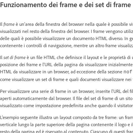
Funzionamento dei frame e dei set di frame
Il
frame
è un'area della finestra del browser nella quale è possibil
visualizzati nel resto della finestra del browser. I frame vengono util
delle quali è possibile visualizzare un documento HTML diverso. In g
contenente i controlli di navigazione, mentre un altro frame visuali
Il
set di frame
è un file HTML che definisce il layout e le proprietà di 
posizione dei frame e l'URL della pagina da visualizzare inizialmente
HTML da visualizzare in un browser, ad eccezione della sezione
nof
come visualizzare un set di frame e quali documenti visualizzare nei
Per visualizzare una serie di frame in un browser, inserite l'URL del 
aperti automaticamente dal browser. Il file del set di frame di un 
visualizzato come impostazione predefinita anche quando il visitator
L'esempio seguente illustra un layout composto da tre frame: un fra
verticale lungo la parte superiore della pagina contenente il logo e 
resto della pagina ed è riservato al contenuto. Ciascuno di questi f