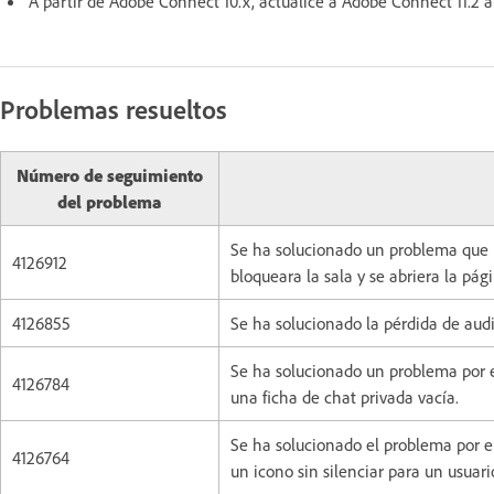
A partir de Adobe Connect 10.x, actualice a Adobe Connect 11.2 a
Problemas resueltos
Número de seguimiento
del problema
Se ha solucionado un problema que pr
4126912
bloqueara la sala y se abriera la pág
4126855
Se ha solucionado la pérdida de audio
Se ha solucionado un problema por e
4126784
una ficha de chat privada vacía.
Se ha solucionado el problema por e
4126764
un icono sin silenciar para un usuari