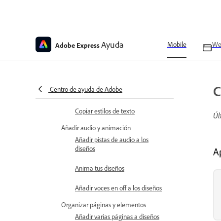
Añadir y personalizar texto
Añadir fuentes personalizadas a
diseños
Aplica efectos de sombra al texto
Ayuda
Mobile
We
Adobe Express
Buscar y reemplazar texto
Crear efectos de texto con IA
C
Centro de ayuda de Adobe
generativa
Copiar estilos de texto
Úl
Añadir audio y animación
Añadir pistas de audio a los
diseños
A
Anima tus diseños
Añadir voces en off a los diseños
Organizar páginas y elementos
Añadir varias páginas a diseños