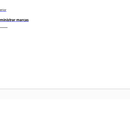
erior
ministrar marcas
Comunidad
In