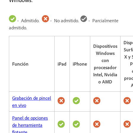
- Admitido.
- No admitido.
- Parcialmente
admitido.
Disp
Dispositivos
Surf
Windows
X y 
con
Función
iPad
iPhone
P
procesador
Intel, Nvidia
pro
o AMD
Grabación de pincel
en vivo
Panel de opciones
de herramienta
flotante