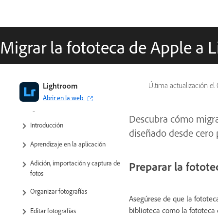
Migrar la fototeca de Apple a 
Lightroom
Última actualización el
Guía del usuario de Adobe
Abrir en la web
Lightroom
Descubra cómo migrar
Introducción
diseñado desde cero p
Aprendizaje en la aplicación
Adición, importación y captura de
Preparar la fotote
fotos
Organizar fotografías
Asegúrese de que la fototeca
biblioteca como la fototeca 
Editar fotografías