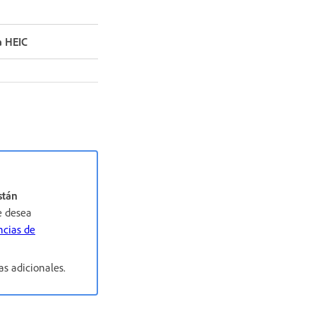
a HEIC
stán
e desea
ncias de
s adicionales.