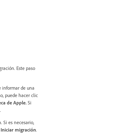
gración. Este paso
e informar de una
so, puede hacer clic
teca de Apple.
Si
.
. Si es necesario,
n
Iniciar migración
.