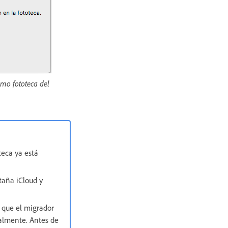
omo fototeca del
teca ya está
staña iCloud y
 que el migrador
calmente. Antes de