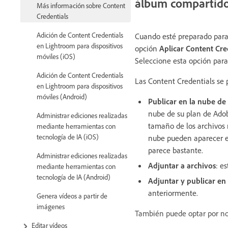
álbum compartid
Más información sobre Content
Credentials
Adición de Content Credentials
Cuando esté preparado para
en Lightroom para dispositivos
opción
Aplicar Content Cre
móviles (iOS)
Seleccione esta opción para
Adición de Content Credentials
Las Content Credentials se
en Lightroom para dispositivos
móviles (Android)
Publicar en la nube de
nube de su plan de Adob
Administrar ediciones realizadas
tamaño de los archivos 
mediante herramientas con
tecnología de IA (iOS)
nube pueden aparecer en
parece bastante.
Administrar ediciones realizadas
Adjuntar a archivos
: e
mediante herramientas con
tecnología de IA (Android)
Adjuntar y publicar en
anteriormente.
Genera vídeos a partir de
imágenes
También puede optar por no 
Editar vídeos