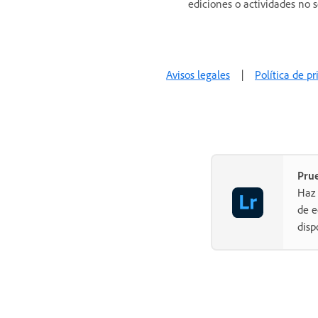
ediciones o actividades no 
Avisos legales
|
Política de p
Pru
Haz 
de e
disp