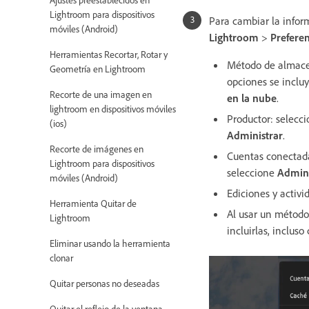
Lightroom para dispositivos
Para cambiar la infor
móviles (Android)
Lightroom
>
Preferen
Herramientas Recortar, Rotar y
Método de almacen
Geometría en Lightroom
opciones se inclu
Recorte de una imagen en
en la nube
.
lightroom en dispositivos móviles
Productor: selecci
(ios)
Administrar
.
Recorte de imágenes en
Cuentas conectadas
Lightroom para dispositivos
seleccione
Admini
móviles (Android)
Ediciones y activi
Herramienta Quitar de
Al usar un método
Lightroom
incluirlas, inclus
Eliminar usando la herramienta
clonar
Quitar personas no deseadas
Quitar el reflejo de la ventana