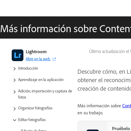
Más información sobre Content
Guía del usuario de Adobe
Lightroom
Última actualización el
Lightroom
Abrir en la web
Introducción
Descubre cómo, en Li
obtener el reconocim
Aprendizaje en la aplicación
creación de contenid
Adición, importación y captura de
fotos
Más información sobre
Cont
Organizar fotografías
en su trabajo.
Editar fotografías
Pruébelo 
Edición de fotos