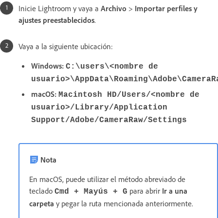
Inicie Lightroom y vaya a
Archivo
>
Importar perfiles y
ajustes preestablecidos
.
Vaya a la siguiente ubicación:
Windows:
C:\users\<nombre de
usuario>\AppData\Roaming\Adobe\CameraR
macOS:
Macintosh HD/Users/<nombre de
usuario>/Library/Application
Support/Adobe/CameraRaw/Settings
Nota
En macOS, puede utilizar el método abreviado de
teclado
para abrir
Ir a una
Cmd + Mayús + G
carpeta
y pegar la ruta mencionada anteriormente.