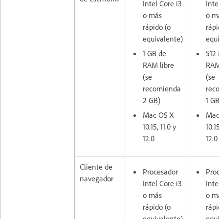
Intel Core i3
Inte
o más
o m
rápido (o
rápi
equivalente)
equ
1 GB de
512
RAM libre
RAM
(se
(se
recomienda
rec
2 GB)
1 G
Mac OS X
Mac
10.15, 11.0 y
10.15
12.0
12.0
Cliente de
Procesador
Pro
navegador
Intel Core i3
Inte
o más
o m
rápido (o
rápi
equivalente)
equ