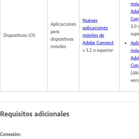
móv
Ado
Con
Nuevas
Aplicaciones
3.0 
aplicaciones
para
supe
Dispositivos iOS
móviles de
dispositivos
Adobe Connect
Apl
móviles
v 3.2 o superior
móv
Ado
Con
(últ
vers
Requisitos adicionales
Conexión: