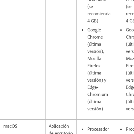
(se
(se
recomienda
rec
4 GB)
4 G
Google
Goo
Chrome
Chr
(última
(últ
versión),
vers
Mozilla
Mozi
Firefox
Fire
(última
(últ
versión) y
vers
Edge-
Edg
Chromium
Chr
(última
(últ
versión)
vers
macOS
Aplicación
Procesador
Pro
de escritorio