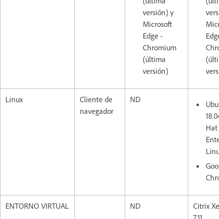
(última
(últ
versión) y
vers
Microsoft
Micr
Edge -
Edg
Chromium
Chr
(última
(últ
versión)
vers
Linux
Cliente de
ND
Ubu
navegador
18.0
Hat
Ente
Linu
Goo
Chr
ENTORNO VIRTUAL
ND
Citrix 
7.11