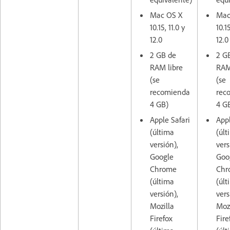
Mac OS X
Mac
10.15, 11.0 y
10.15
12.0
12.0
2 GB de
2 G
RAM libre
RAM
(se
(se
recomienda
rec
4 GB)
4 G
Apple Safari
Appl
(última
(últ
versión),
vers
Google
Goo
Chrome
Chr
(última
(últ
versión),
vers
Mozilla
Mozi
Firefox
Fire