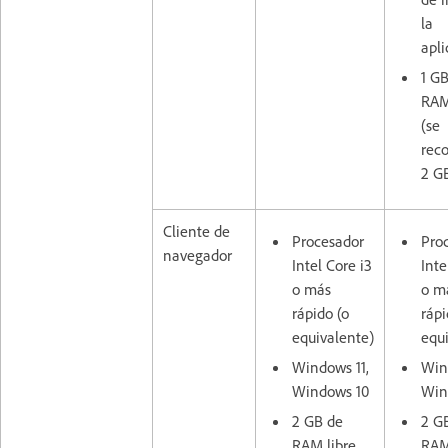
la
apli
1 G
RAM
(se
rec
2 G
Cliente de
Procesador
Pro
navegador
Intel Core i3
Inte
o más
o m
rápido (o
rápi
equivalente)
equ
Windows 11,
Win
Windows 10
Win
2 GB de
2 G
RAM libre
RAM