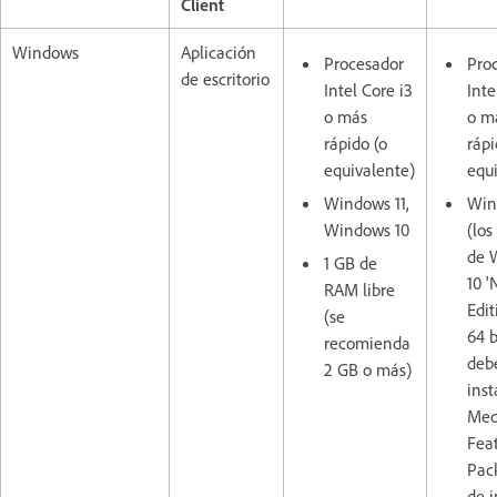
Client
Windows
Aplicación
Procesador
Pro
de escritorio
Intel Core i3
Inte
o más
o m
rápido (o
rápi
equivalente)
equ
Windows 11,
Win
Windows 10
(los
de 
1 GB de
10 '
RAM libre
Edit
(se
64 b
recomienda
deb
2 GB o más)
inst
Med
Fea
Pac
de i