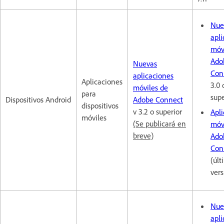
Nue
apli
móv
Ado
Nuevas
Con
aplicaciones
Aplicaciones
3.0 
móviles de
para
supe
Dispositivos Android
Adobe Connect
dispositivos
v 3.2 o superior
Apl
móviles
(Se publicará en
móv
breve)
Ado
Con
(últ
vers
Nue
apli