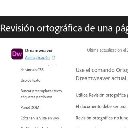
Maquetación y diseño
CSS
Revisión ortográfica de una p
Contenido de página y activos
Definición de las propiedades de
la página
Dreamweaver
Última actualización el
Abrir aplicación
Configuración de propiedades de
encabezado CSS y propiedades
Use el comando Ortogr
de vínculo CSS
Dreamweaver actual.
Uso de texto
Buscar y reemplazar texto,
Utilice Revisión ortográfica
etiquetas y atributos
El documento debe ser una 
Panel DOM
Revisión ortográfica no fun
Editar en la Vista en vivo