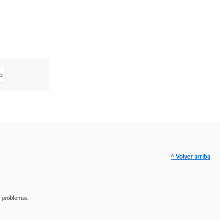
o
^ Volver arriba
s problemas.