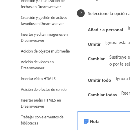
Inserción y actualización de
fechas en Dreamweaver
Seleccione la opción 
Creación y gestión de activos
favoritos en Dreamweaver
I
Añadir a personal
Insertar y editar imágenes en
Dreamweaver
Ignora esta 
Omitir
Adición de objetos multimedia
Sustituye 
Cambiar
Adición de vídeos en
o por la se
Dreamweaver
Ignora 
Insertar vídeo HTML5
Omitir todo
Adición de efectos de sonido
Reem
Cambiar todas
Insertar audio HTML5 en
Dreamweaver
Trabajar con elementos de
Nota
bibliotecas