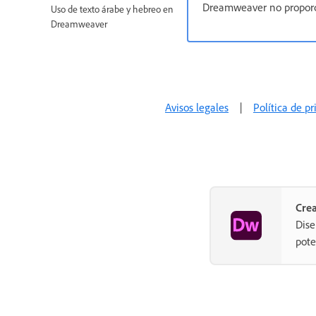
Dreamweaver no proporci
Uso de texto árabe y hebreo en
Dreamweaver
Establecimiento de vínculos y
navegación
Widgets y efectos de jQuery
Avisos legales
|
Política de p
Programación de sitios web
Flujos de trabajo de varios
productos
Plantillas
Crea
Móvil y multipantalla
Dise
pote
Sitios, páginas y formularios web
dinámicos
Creación visual de aplicaciones
Prueba, vista previa y publicación