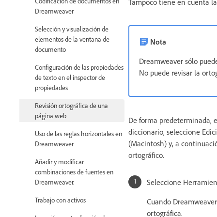
Codificación de documentos en
Tampoco tiene en cuenta las
Dreamweaver
Selección y visualización de
elementos de la ventana de
Nota
documento
Dreamweaver sólo puede 
Configuración de las propiedades
No puede revisar la orto
de texto en el inspector de
propiedades
Revisión ortográfica de una
página web
De forma predeterminada, el 
diccionario, seleccione Ed
Uso de las reglas horizontales en
(Macintosh) y, a continuaci
Dreamweaver
ortográfico.
Añadir y modificar
combinaciones de fuentes en
Seleccione Herramient
Dreamweaver.
Trabajo con activos
Cuando Dreamweaver e
ortográfica.