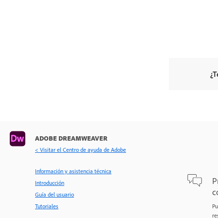
de sitios web
Solución de problemas
¿T
ADOBE DREAMWEAVER
< Visitar el Centro de ayuda de Adobe
Información y asistencia técnica
P
Introducción
c
Guía del usuario
Tutoriales
Pu
re