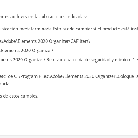
entes archivos en las ubicaciones indicadas:
la ubicación predeterminada.Esto puede cambiar si el producto está in
les\Adobe\Elements 2020 Organizer\CAFilters\
e\Elements 2020 Organizer\
ments 2020 Organizer\.Realizar una copia de seguridad y eliminar 'frsd
 'etc' de C:\Program Files\Adobe\Elements 2020 Organizer\.Coloque la
narla
.
és de estos cambios.