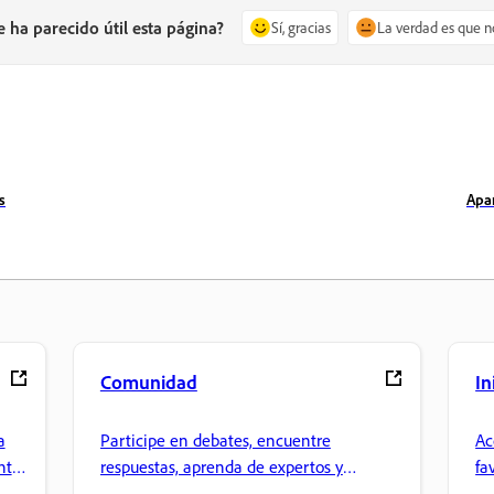
e ha parecido útil esta página?
Sí, gracias
La verdad es que n
s
Apar
Comunidad
In
a
Participe en debates, encuentre
Ac
nte
respuestas, aprenda de expertos y
fa
comparta sus conocimientos.
ar