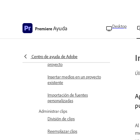
espacio de trabajo
Requisitos técnicos
Desktop
Ayuda
Premiere
Disponibilidad de Premiere en
iPhone por país
Importar y añadir medios
Importación de videos e
I
Centro de ayuda de Adobe
imágenes para crear un nuevo
proyecto
Úl
Insertar medios en un proyecto
existente
Importación de fuentes
A
personalizadas
p
Administrar clips
División de clips
Al
Reemplazar clips
mo