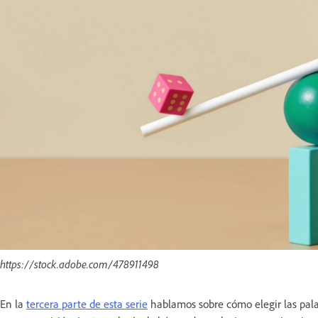
https://stock.adobe.com/478911498
En la
tercera parte de esta serie
hablamos sobre cómo elegir las palabr