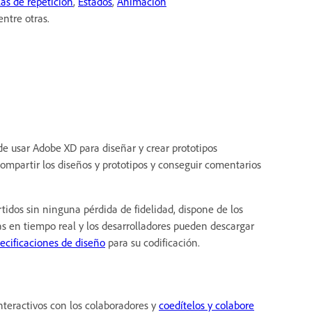
as de repetición
,
Estados
,
Animación
 entre otras.
de usar Adobe XD para diseñar y crear prototipos
compartir los diseños y prototipos y conseguir comentarios
idos sin ninguna pérdida de fidelidad, dispone de los
s en tiempo real y los desarrolladores pueden descargar
ecificaciones de diseño
para su codificación.
nteractivos con los colaboradores y
coedítelos y colabore