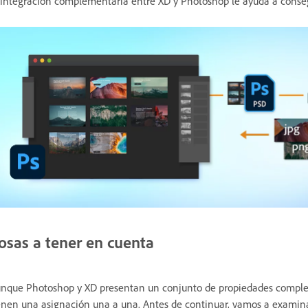
 integración complementaria entre XD y Photoshop le ayuda a consegu
osas a tener en cuenta
nque Photoshop y XD presentan un conjunto de propiedades complem
enen una asignación una a una. Antes de continuar, vamos a examin