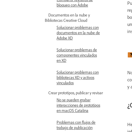
Pu
bloqueo con Adobe
re
Documentos en la nube y
bo
Bibliotecas Creative Cloud
un
Solucionar problemas con
in
documentos en la nube de
Adobe XD
Solucionar problemas de
componentes vinculados
en XD
No
Solucionar problemas con
bibliotecas XD y activos
co
vinculados
y 
Crear prototipos, publicar y revisar
No se pueden grabar
¿
interacciones de prototipos
en macOS Catalina
Problemas con flujos de
He
trabajo de publicación
in