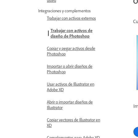
O
usted
Integraciones y complementos
Trabajar con activos externos
Cu
Trabajar con activos de
diseño de Photoshop
Copiar y pegar activos desde
Photoshop
Importar o abrir diseños de
Photoshop
Usar activos de Illustrator en
Adobe XD
Abrir o importar diseños de
Im
Illustrator
Copiar vectores de Illustrator en
XD
Complementos para Adobe XD