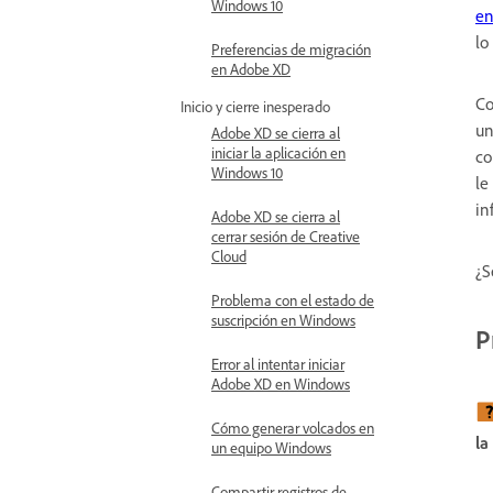
Windows 10
en
lo
Preferencias de migración
en Adobe XD
Co
Inicio y cierre inesperado
un
Adobe XD se cierra al
iniciar la aplicación en
co
Windows 10
le
in
Adobe XD se cierra al
cerrar sesión de Creative
Cloud
¿S
Problema con el estado de
suscripción en Windows
P
Error al intentar iniciar
Adobe XD en Windows
Cómo generar volcados en
la
un equipo Windows
Compartir registros de