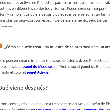
ede usar los activos de Photoshop para crear componentes
reutilizab
petidos en diferentes contextos y diseños. Puede crear un component
tón, y cambiar cualquiera de sus propiedades para personalizar las i
a instancia individual son específicos de ese elemento, pero los cam
stancias.
¿Cómo se puede crear una muestra de colores mediante un ar
 se pueden crear o importar muestras de colores desde Photoshop a X
lores desde el
panel de
Muestras
en Photoshop al
panel de
Bibliotec
añadir el color al
panel
Activos
.
Qué viene después?
mos conseguido que empiece a trabajar con activos de diseño de P
formación sobre cómo
crear prototipos interactivos
y
compartirlos
con