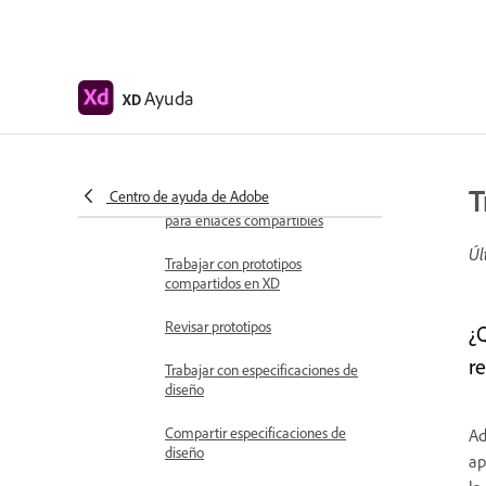
Previsualizar diseños y prototipos
Compartir, exportar y revisar
Compartir mesas de trabajo
Ayuda
XD
seleccionadas
Compartir diseños y prototipos
T
Centro de ayuda de Adobe
Establecer permisos de acceso
para enlaces compartibles
Úl
Trabajar con prototipos
compartidos en XD
Revisar prototipos
¿
r
Trabajar con especificaciones de
diseño
Compartir especificaciones de
Ad
diseño
ap