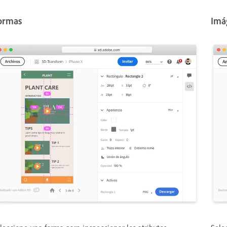
ormas
Imá