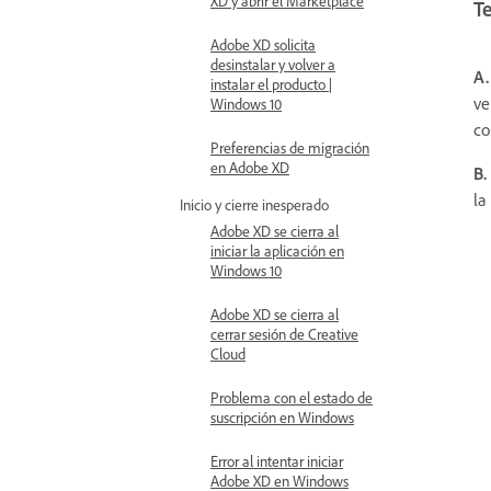
XD y abrir el Marketplace
Te
Adobe XD solicita
desinstalar y volver a
A.
instalar el producto |
ve
Windows 10
co
Preferencias de migración
en Adobe XD
B.
la
Inicio y cierre inesperado
Adobe XD se cierra al
iniciar la aplicación en
Windows 10
Adobe XD se cierra al
cerrar sesión de Creative
Cloud
Problema con el estado de
suscripción en Windows
Error al intentar iniciar
Adobe XD en Windows