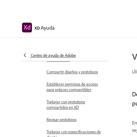
Crear vínculos de anclaje en
Adobe XD
Crear hipervínculos
Ayuda
XD
Previsualizar diseños y prototipos
Compartir, exportar y revisar
V
Compartir mesas de trabajo
Centro de ayuda de Adobe
seleccionadas
Úl
Compartir diseños y prototipos
Establecer permisos de acceso
para enlaces compartibles
D
Trabajar con prototipos
p
compartidos en XD
Revisar prototipos
En
se
Trabajar con especificaciones de