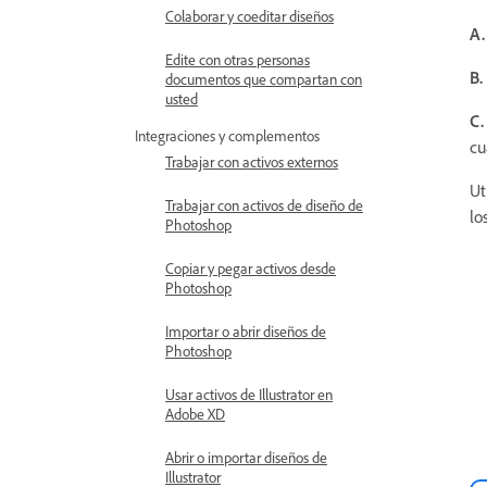
Colaborar y coeditar diseños
A.
Edite con otras personas
B.
documentos que compartan con
usted
C.
Integraciones y complementos
cu
Trabajar con activos externos
Ut
Trabajar con activos de diseño de
lo
Photoshop
Copiar y pegar activos desde
Photoshop
Importar o abrir diseños de
Photoshop
Usar activos de Illustrator en
Adobe XD
Abrir o importar diseños de
Illustrator