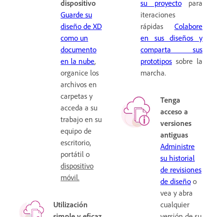
dispositivo
su proyecto
para
Guarde su
iteraciones
diseño de XD
rápidas
Colabore
como un
en sus diseños y
documento
comparta sus
en la nube
,
prototipos
sobre la
organice los
marcha.
archivos en
carpetas y
Tenga
acceda a su
acceso a
trabajo en su
versiones
equipo de
antiguas
escritorio,
Administre
portátil o
su historial
dispositivo
de revisiones
móvil.
de diseño
o
vea y abra
Utilización
cualquier
simple y eficaz
versión de su