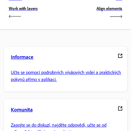
Work with layers
Align elements
Informace
Učte se pomocí podrobných výukových videí a praktických
pokynů přímo v aplikaci.
Komunita
Zapojte se do diskuzí, najděte odpovědi, učte se od