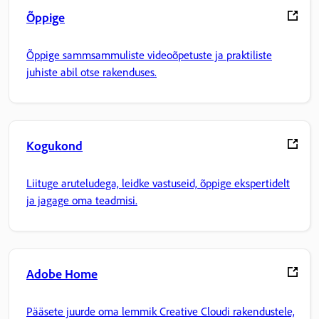
Õppige
Õppige sammsammuliste videoõpetuste ja praktiliste
juhiste abil otse rakenduses.
Kogukond
Liituge aruteludega, leidke vastuseid, õppige ekspertidelt
ja jagage oma teadmisi.
Adobe Home
Pääsete juurde oma lemmik Creative Cloudi rakendustele,