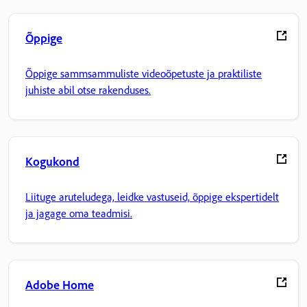
Õppige
Õppige sammsammuliste videoõpetuste ja praktiliste
juhiste abil otse rakenduses.
Kogukond
Liituge aruteludega, leidke vastuseid, õppige ekspertidelt
ja jagage oma teadmisi.
Adobe Home