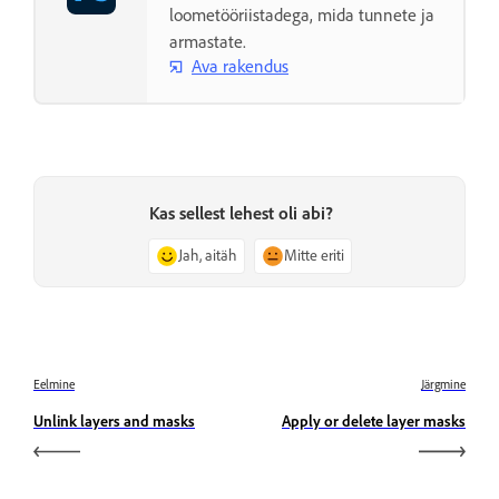
loometööriistadega, mida tunnete ja
armastate.
Ava rakendus
Kas sellest lehest oli abi?
Jah, aitäh
Mitte eriti
Eelmine
Järgmine
Unlink layers and masks
Apply or delete layer masks