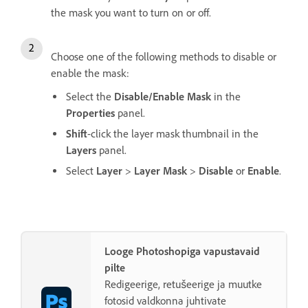
the mask you want to turn on or off.
Choose one of the following methods to disable or
enable the mask:
Select the
Disable/Enable Mask
in the
Properties
panel.
Shift
-click the layer mask thumbnail in the
Layers
panel.
Select
Layer
>
Layer Mask
>
Disable
or
Enable
.
Looge Photoshopiga vapustavaid
pilte
Redigeerige, retušeerige ja muutke
fotosid valdkonna juhtivate