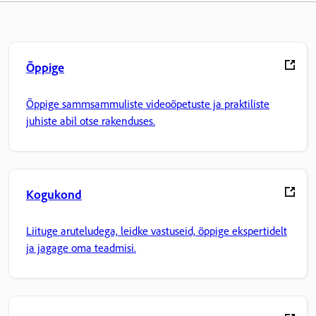
Õppige
Õppige sammsammuliste videoõpetuste ja praktiliste
juhiste abil otse rakenduses.
Kogukond
Liituge aruteludega, leidke vastuseid, õppige ekspertidelt
ja jagage oma teadmisi.