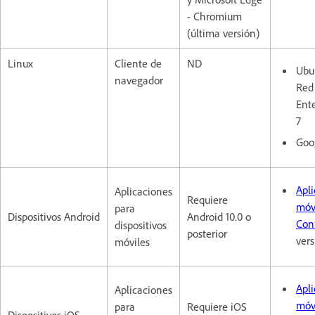
- Chromium
(última versión)
Linux
Cliente de
ND
Ubu
navegador
Red
Ente
7
Goo
Apl
Aplicaciones
Requiere
móv
para
Dispositivos Android
Android 10.0 o
Con
dispositivos
posterior
vers
móviles
Apl
Aplicaciones
móv
para
Requiere iOS
Dispositivos iOS