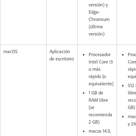
versión) y
Edge-
Chromium
(última
versión)
macOS
Aplicación
Procesador
Proc
de escritorio
Intel Core i3
Cor
o más
rápi
rápido (o
equ
equivalente)
512
1 GB de
libr
RAM libre
rec
(se
GB
recomienda
maco
2 GB)
y 26
macos 14.0,