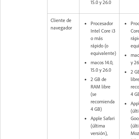
15.0 y 26.0
Cliente de
Procesador
Proc
navegador
Intel Core i3
Cor
o más
rápi
rápido (o
equ
equivalente)
maco
macos 14.0,
y 26
15.0 y 26.0
2 G
2 GB de
libr
RAM libre
rec
(se
4 G
recomienda
Appl
4 GB)
(últ
Apple Safari
Goo
(última
(últ
versión),
Mozi