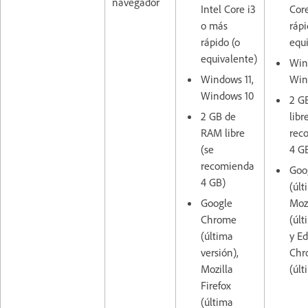
navegador
Intel Core i3
Cor
o más
rápi
rápido (o
equ
equivalente)
Win
Windows 11,
Win
Windows 10
2 G
2 GB de
libr
RAM libre
rec
(se
4 G
recomienda
Goo
4 GB)
(últ
Google
Mozi
Chrome
(últ
(última
y E
versión),
Chr
Mozilla
(últ
Firefox
(última