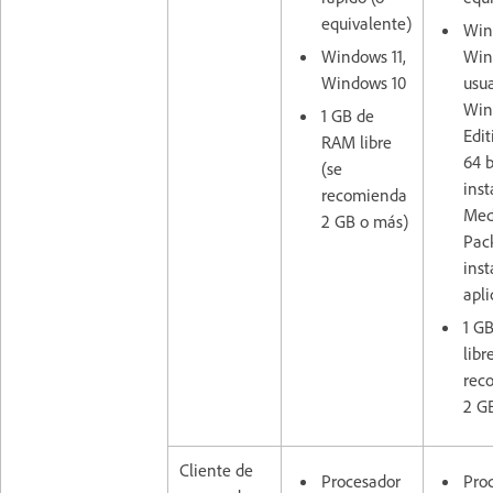
equivalente)
Win
Windows 11,
Win
Windows 10
usua
Win
1 GB de
Edit
RAM libre
64 
(se
inst
recomienda
Med
2 GB o más)
Pac
inst
apli
1 G
libr
rec
2 G
Cliente de
Procesador
Proc