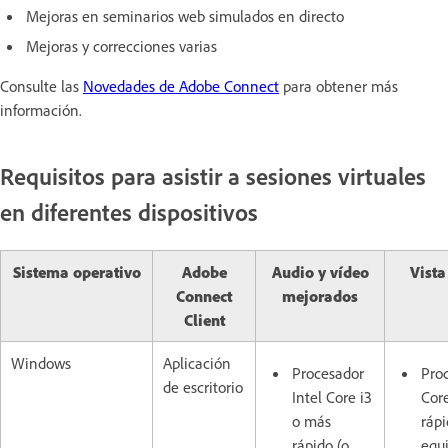
Mejoras en seminarios web simulados en directo
Mejoras y correcciones varias
Consulte las
Novedades de Adobe Connect
para obtener más
información.
Requisitos para asistir a sesiones virtuales
en diferentes dispositivos
Sistema operativo
Adobe
Audio y vídeo
Vista
Connect
mejorados
Client
Windows
Aplicación
Procesador
Proc
de escritorio
Intel Core i3
Cor
o más
rápi
rápido (o
equ