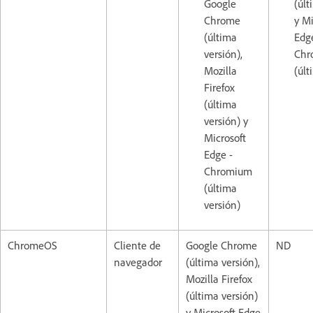
Google
(últ
Chrome
y Mi
(última
Edg
versión),
Chr
Mozilla
(últ
Firefox
(última
versión) y
Microsoft
Edge -
Chromium
(última
versión)
ChromeOS
Cliente de
Google Chrome
ND
navegador
(última versión),
Mozilla Firefox
(última versión)
y Microsoft Edge