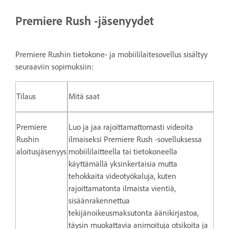
Premiere Rush -jäsenyydet
Premiere Rushin tietokone- ja mobiililaitesovellus sisältyy
seuraaviin sopimuksiin:
Tilaus
Mitä saat
Premiere
Luo ja jaa rajoittamattomasti videoita
Rushin
ilmaiseksi Premiere Rush -sovelluksessa
aloitusjäsenyys
mobiililaitteella tai tietokoneella
käyttämällä yksinkertaisia mutta
tehokkaita videotyökaluja, kuten
rajoittamatonta ilmaista vientiä,
sisäänrakennettua
tekijänoikeusmaksutonta äänikirjastoa,
täysin muokattavia animoituja otsikoita ja