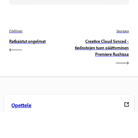
Edellinen
Seuraava
Ratkaistut ongelmat
Creative Cloud Synced -
tiedostojen tuen päättyminen
Premiere Rushissa
Opettele
Opettele vaiheittaisten video-opastusohjelmien ja
käytännön ohjeiden avulla suoraan sovelluksessa.